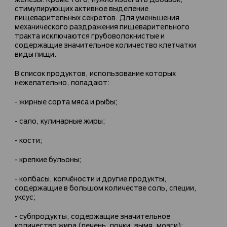
стимулирующих активное выделение
пищеварительных секретов. Для уменьшения
механического раздражения пищеварительного
тракта исключаются грубоволокнистые и
содержащие значительное количество клетчатки
виды пищи.
В список продуктов, использование которых
нежелательно, попадают:
- жирные сорта мяса и рыбы;
- сало, кулинарные жиры;
- кости;
- крепкие бульоны;
- колбасы, копчёности и другие продукты,
содержащие в большом количестве соль, специи,
уксус;
- субпродукты, содержащие значительное
количество жира (печень, почки, вымя, мозги);