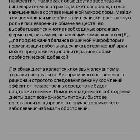
Панкреатит, так же как любые другие заболевания
пищеварительного тракта, может сопровождаться
нарушениями в составе кишечной микрофлоры. Между
тем нормальная микробиота кишечника играет важную
роль в пищеварении и обмене веществ: ею
вырабатываются многие необходимые организму
ферменты, витамины, незаменимые аминокислоты [6].
Для поддержания баланса кишечной микрофлоры и
нормализации работы кишечника ветеринарный врач
может предложить дополнить рацион собаки
пробиотической добавкой
Лечебная диета является ключевым элементом в
терапии панкреатита. Без правильно составленного
рациона и строгого следования режиму кормлений
эффект от лекарственных средств не будет
продолжительным. Помощь владельца в соблюдении
диеты даст возможность питомцу быстрее
восстановить здоровье, а в случае хронического
заболевания избежать обострений.