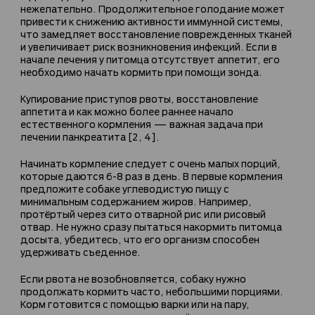
нежелательно. Продолжительное голодание может
привести к снижению активности иммунной системы,
что замедляет восстановление поврежденных тканей
и увеличивает риск возникновения инфекций. Если в
начале лечения у питомца отсутствует аппетит, его
необходимо начать кормить при помощи зонда.
Купирование приступов рвоты, восстановление
аппетита и как можно более раннее начало
естественного кормления — важная задача при
лечении панкреатита [2, 4].
Начинать кормление следует с очень малых порций,
которые даются 6-8 раз в день. В первые кормления
предложите собаке углеводистую пищу с
минимальным содержанием жиров. Например,
протёртый через сито отварной рис или рисовый
отвар. Не нужно сразу пытаться накормить питомца
досыта, убедитесь, что его организм способен
удерживать съеденное.
Если рвота не возобновляется, собаку нужно
продолжать кормить часто, небольшими порциями.
Корм готовится с помощью варки или на пару,