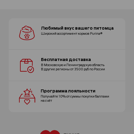
Любимый вкус
вашего питомца
Широкий ассортимент
кормов Purina®
Бесплатная
доставка
В Московскую и Ленинградскую область
В другие регионы от 3500 руб по России
Программа
лояльности
Получайте 10% от суммы покупки
баллами
на счёт