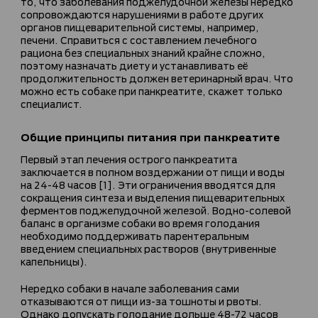
то, что заболевания поджелудочной железы нередко
сопровождаются нарушениями в работе других
органов пищеварительной системы, например,
печени. Справиться с составлением лечебного
рациона без специальных знаний крайне сложно,
поэтому назначать диету и устанавливать её
продолжительность должен ветеринарный врач. Что
можно есть собаке при панкреатите, скажет только
специалист.
Общие принципы питания при панкреатите
Первый этап лечения острого панкреатита
заключается в полном воздержании от пищи и воды
на 24-48 часов [1]. Эти ограничения вводятся для
сокращения синтеза и выделения пищеварительных
ферментов поджелудочной железой. Водно-солевой
баланс в организме собаки во время голодания
необходимо поддерживать парентеральным
введением специальных растворов (внутривенные
капельницы).
Нередко собаки в начале заболевания сами
отказываются от пищи из-за тошноты и рвоты.
Однако допускать голодание дольше 48-72 часов