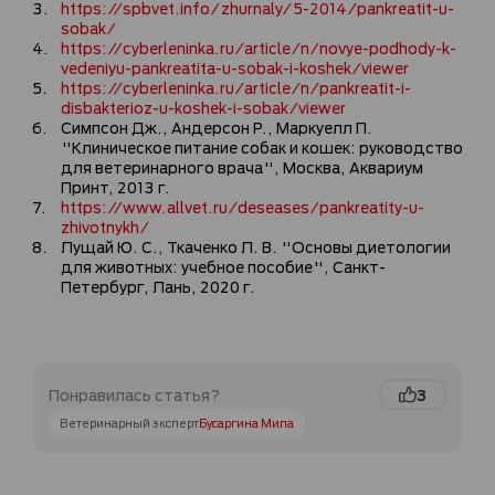
https://spbvet.info/zhurnaly/5-2014/pankreatit-u-
sobak/
https://cyberleninka.ru/article/n/novye-podhody-k-
vedeniyu-pankreatita-u-sobak-i-koshek/viewer
https://cyberleninka.ru/article/n/pankreatit-i-
disbakterioz-u-koshek-i-sobak/viewer
Симпсон Дж., Андерсон Р., Маркуелл П.
"Клиническое питание собак и кошек: руководство
для ветеринарного врача", Москва, Аквариум
Принт, 2013 г.
https://www.allvet.ru/deseases/pankreatity-u-
zhivotnykh/
Лущай Ю. С., Ткаченко Л. В. "Основы диетологии
для животных: учебное пособие", Санкт-
Петербург, Лань, 2020 г.
3
Понравилась статья?
Ветеринарный эксперт
Бусаргина Мила