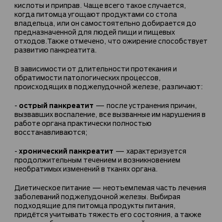
кислоты и приправ. Чаще всего такое случается,
когда питомца угощают продуктами со стола
владельца, или он самостоятельно добирается до
предназначенной для людей пищи и пищевых
отходов.Также отмечено, что ожирение способствует
развитию панкреатита.
В зависимости от длительности протекания и
обратимости патологических процессов,
происходящих в поджелудочной железе, различают:
острый панкреатит
-
— после устранения причин,
вызвавших воспаление, все вызванные им нарушения в
работе органа практически полностью
восстанавливаются;
хронический панкреатит
-
— характеризуется
продолжительным течением и возникновением
необратимых изменений в тканях органа.
Диетическое питание — неотъемлемая часть лечения
заболеваний поджелудочной железы. Выбирая
подходящие для питомца продукты питания,
придётся учитывать тяжесть его состояния, а также