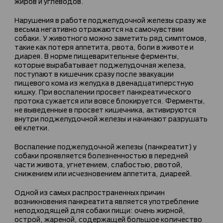
жиров и углеводов.
Нарушения в работе поджелудочной железы сразу же
весьма негативно отражаются на самочувствии
собаки. У животного можно заметить ряд симптомов,
такие как потеря аппетита, рвота, боли в животе и
диарея. В норме пищеварительные ферменты,
которые вырабатывает поджелудочная железа,
поступают в кишечник сразу после эвакуации
пищевого кома из желудка в двенадцатиперстную
кишку. При воспалении просвет панкреатического
протока сужается или вовсе блокируется. Ферменты,
не выведенные в просвет кишечника, активируются
внутри поджелудочной железы и начинают разрушать
её клетки.
Воспаление поджелудочной железы (панкреатит) у
собаки проявляется болезненностью в передней
части живота, угнетением, слабостью, рвотой,
снижением или исчезновением аппетита, диареей.
Одной из самых распространенных причин
возникновения панкреатита является употребление
неподходящей для собаки пищи: очень жирной,
острой, жареной, содержащей большое количество