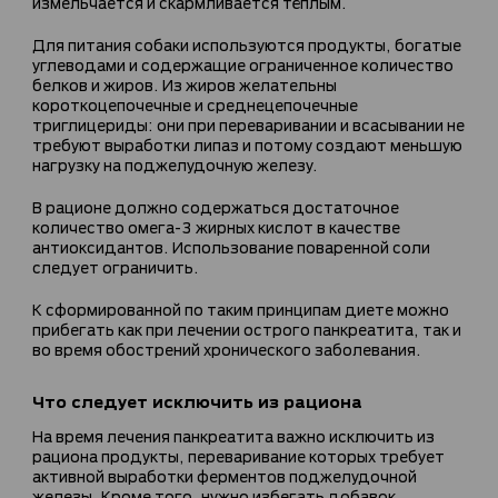
измельчается и скармливается тёплым.
Для питания собаки используются продукты, богатые
углеводами и содержащие ограниченное количество
белков и жиров. Из жиров желательны
короткоцепочечные и среднецепочечные
триглицериды: они при переваривании и всасывании не
требуют выработки липаз и потому создают меньшую
нагрузку на поджелудочную железу.
В рационе должно содержаться достаточное
количество омега-3 жирных кислот в качестве
антиоксидантов. Использование поваренной соли
следует ограничить.
К сформированной по таким принципам диете можно
прибегать как при лечении острого панкреатита, так и
во время обострений хронического заболевания.
Что следует исключить из рациона
На время лечения панкреатита важно исключить из
рациона продукты, переваривание которых требует
активной выработки ферментов поджелудочной
железы. Кроме того, нужно избегать добавок,