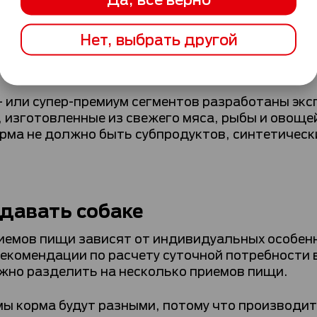
ни и помогает восполнить запасы энергии без р
вседневные и специальные линейки кормов для 
й, а также для стерилизованных животных;
Нет, выбрать другой
емиум- и супер-премиум классов, в зависимости
 или супер-премиум сегментов разработаны экс
 изготовленные из свежего мяса, рыбы и овоще
рма не должно быть субпродуктов, синтетически
давать собаке
иемов пищи зависят от индивидуальных особенно
екомендации по расчету суточной потребности в
ужно разделить на несколько приемов пищи.
мы корма будут разными, потому что производи