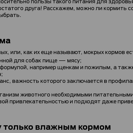
носительно пользы такого питания для здоровья
остатого друга! Расскажем, можно ли кормить с
выбрать.
рма
х, или, как их еще называют, мокрых кормов е
нной для собак пище — мясу;
 формулой, например щенкам и пожилым, а также
;
нс, важность которого заключается в профил
рганизм животного необходимыми питательным
вой привлекательностью и подходят даже при
у только влажным кормом