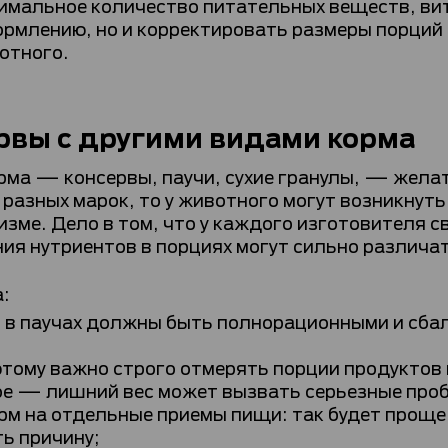
имальное количество питательных веществ, вит
рмлению, но и корректировать размеры порций 
отного.
рвы с другими видами корма
ма — консервы, паучи, сухие гранулы, — желат
разных марок, то у животного могут возникнут
ме. Дело в том, что у каждого изготовителя св
ия нутриентов в порциях могут сильно различа
:
м в паучах должны быть полнорационными и сбал
этому важно строго отмерять порции продуктов 
ое — лишний вес может вызвать серьезные про
рм на отдельные приемы пищи: так будет проще 
ь причину;