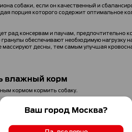
она собаки, если он качественный и сбалансир
дая порция которого содержит оптимальное кол
удет рад консервам и паучам, предпочтительно
е гранулы обеспечивают необходимую нагрузку 
е массируют десны, тем самым улучшая кровосн
ь влажный корм
ным кормом кормить собаку.
ужно учесть следующее:
Ваш город
Москва
?
 пожилых собак разработаны специальные рацио
 крупных или гигантских пород разные потребнос
ичья, служебная, ездовая, активная от природы 
Да, все верно