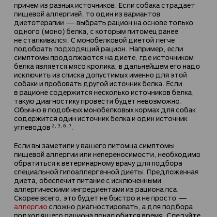
причем из разных источников. Если собака страдает
пищевой аллергией, то один из вариантов
диетотерапии — выбрать рацион на основе только
одного (моно) белка, с которым питомец ранее
не сталкивался. С монобелковой диетой легче
подобрать подходящий рацион. Например, если
симптомы продолжаются на диете, где источником
белка является мясо кролика, в дальнейшем его надо
исключить из списка допустимых именно для этой
собаки и пробовать другой источник белка. Если
в рационе содержится несколько источников белка,
такую диагностику провести будет невозможно.
Обычно в подобных монобелковых кормах для собак
содержится один источник белка и один источник
углеводов
.
2, 3, 6, 7
Если вы заметили у вашего питомца симптомы
пищевой аллергии или непереносимости, необходимо
обратиться к ветеринарному врачу для подбора
специальной гипоаллергенной диеты. Предложенная
диета, обеспечит питание с исключенными
аллергическими ингредиентами из рациона пса.
Скорее всего, это будет не быстро и не просто —
аллергию
сложно диагностировать, а для подбора
подходящего рациона понадобится время. Следуйте