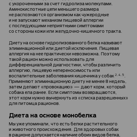
с укороченными за счет гидролиза молекулами.
Аминокислотные цепи меньшего размера
не распознаются организмом как чужеродные
и не запускают механизм пищевой аллергии
с последующими неприятными симптомами
со стороны кожи или желудочно-кишечного тракта.
Диету на основе гидролизованного белка называют
элиминационной или диетой исключения. Пищевая
аллергия на нее практически невозможна. Поэтому
такой рацион можно использовать для
дифференциальной диагностики, чтобы различить
аллергию, пищевую непереносимость или
воспалительные заболевания кишечника у собак
.
2, 4, 5
Применяют элиминационную диету не менее 8 недель,
затем делают «провокацию» — дают корм, который
собака ела ранее. Если симптомы возвращаются,
этот корм нужно вычеркнуть из «списка разрешенных»
для питомца рационов.
Диета на основе монобелка
Мы уже упоминали, что есть белки растительного
и животного происхождения. Для здоровых собак
в рационе допускается наличие обоих видов белка,