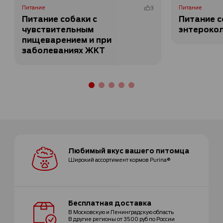
Питание
3
Питание
Питание собаки с
Питание с
чувствительным
энтероко
пищеварением и при
заболеваниях ЖКТ
Любимый вкус
вашего питомца
Широкий ассортимент
кормов Purina®
Бесплатная
доставка
В Московскую и Ленинградскую область
В другие регионы от 3500 руб по России