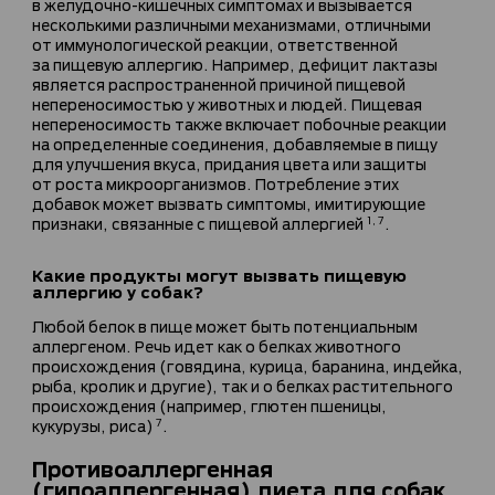
в желудочно-кишечных симптомах и вызывается
несколькими различными механизмами, отличными
от иммунологической реакции, ответственной
за пищевую аллергию. Например, дефицит лактазы
является распространенной причиной пищевой
непереносимостью у животных и людей. Пищевая
непереносимость также включает побочные реакции
на определенные соединения, добавляемые в пищу
для улучшения вкуса, придания цвета или защиты
от роста микроорганизмов. Потребление этих
добавок может вызвать симптомы, имитирующие
признаки, связанные с пищевой аллергией
.
1, 7
Какие продукты могут вызвать пищевую
аллергию у собак?
Любой белок в пище может быть потенциальным
аллергеном. Речь идет как о белках животного
происхождения (говядина, курица, баранина, индейка,
рыба, кролик и другие), так и о белках растительного
происхождения (например, глютен пшеницы,
кукурузы, риса)
.
7
Противоаллергенная
(гипоаллергенная) диета для собак