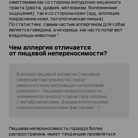
симптомами как со стороны желудочно-кишечного
тракта (рвота, диарея, метеоризм, болезненные
ощущения), так и со стороны кожи (зуд, алопеции,
покраснение кожи, патологическая линька).
По статистике, самым частым аллергеном для собак
является говядина, а не курица, как часто полагают
владельцы животных
.
1
Чем аллергия отличается
от пищевой непереносимости?
В основе пищевой аллергии (пищевой
гиперчувствительности) лежат
иммунологические реакции на белковый
компонент. Пищевая непереносимость
неиммунологического характера связана
с метаболическими, фармакологическими
и идиосинкразическими факторами
.
1, 4
Пищевая непереносимость гораздо более
распространена, имеет тенденцию проявляться