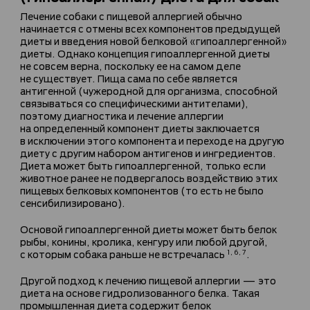
Лечение собаки с пищевой аллергией обычно
начинается с отмены всех компонентов предыдущей
диеты и введения новой белковой «гипоаллергенной»
диеты. Однако концепция гипоаллергенной диеты
не совсем верна, поскольку ее на самом деле
не существует. Пища сама по себе является
антигенной (чужеродной для организма, способной
связываться со специфическими антителами),
поэтому диагностика и лечение аллергии
на определенный компонент диеты заключается
в исключении этого компонента и переходе на другую
диету с другим набором антигенов и ингредиентов.
Диета может быть гипоаллергенной, только если
животное ранее не подвергалось воздействию этих
пищевых белковых компонентов (то есть не было
сенсибилизировано).
Основой гипоаллергенной диеты может быть белок
рыбы, конины, кролика, кенгуру или любой другой,
с которым собака раньше не встречалась
.
1, 6, 7
Другой подход к лечению пищевой аллергии — это
диета на основе гидролизованного белка. Такая
промышленная диета содержит белок