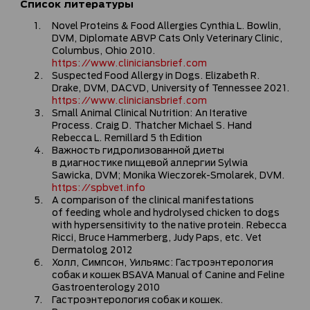
Список литературы
Novel Proteins & Food Allergies Cynthia L. Bowlin,
DVM, Diplomate ABVP Cats Only Veterinary Clinic,
Columbus, Ohio 2010.
https://www.cliniciansbrief.com
Suspected Food Allergy in Dogs. Elizabeth R.
Drake, DVM, DACVD, University of Tennessee 2021.
https://www.cliniciansbrief.com
Small Animal Clinical Nutrition: An Iterative
Process. Craig D. Thatcher Michael S. Hand
Rebecca L. Remillard 5 th Edition
Важность гидролизованной диеты
в диагностике пищевой аллергии Sylwia
Sawicka, DVM; Monika Wieczorek-Smolarek, DVM.
https://spbvet.info
A comparison of the clinical manifestations
of feeding whole and hydrolysed chicken to dogs
with hypersensitivity to the native protein. Rebecca
Ricci, Bruce Hammerberg, Judy Paps, etc. Vet
Dermatolog 2012
Холл, Симпсон, Уильямс: Гастроэнтерология
собак и кошек BSAVA Manual of Canine and Feline
Gastroenterology 2010
Гастроэнтерология собак и кошек.