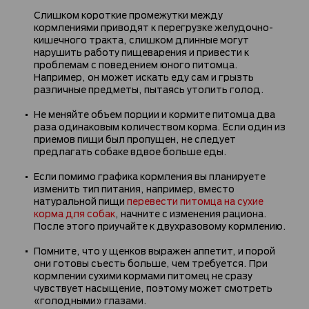
Слишком короткие промежутки между
кормлениями приводят к перегрузке желудочно-
кишечного тракта, слишком длинные могут
нарушить работу пищеварения и привести к
проблемам с поведением юного питомца.
Например, он может искать еду сам и грызть
различные предметы, пытаясь утолить голод.
Не меняйте объем порции и кормите питомца два
раза одинаковым количеством корма. Если один из
приемов пищи был пропущен, не следует
предлагать собаке вдвое больше еды.
Если помимо графика кормления вы планируете
изменить тип питания, например, вместо
натуральной пищи
перевести питомца на сухие
корма для собак
, начните с изменения рациона.
После этого приучайте к двухразовому кормлению.
Помните, что у щенков выражен аппетит, и порой
они готовы съесть больше, чем требуется. При
кормлении сухими кормами питомец не сразу
чувствует насыщение, поэтому может смотреть
«голодными» глазами.