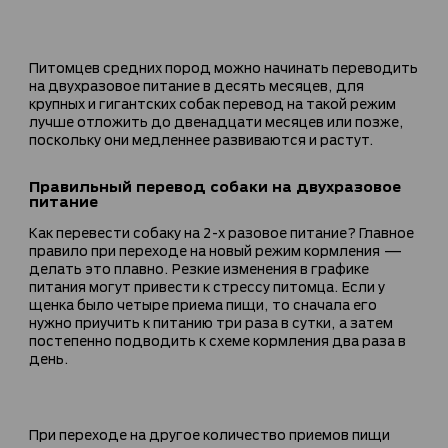
Питомцев средних пород можно начинать переводить
на двухразовое питание в десять месяцев, для
крупных и гигантских собак перевод на такой режим
лучше отложить до двенадцати месяцев или позже,
поскольку они медленнее развиваются и растут.
Правильный перевод собаки на двухразовое
питание
Как перевести собаку на 2-х разовое питание? Главное
правило при переходе на новый режим кормления —
делать это плавно. Резкие изменения в графике
питания могут привести к стрессу питомца. Если у
щенка было четыре приема пищи, то сначала его
нужно приучить к питанию три раза в сутки, а затем
постепенно подводить к схеме кормления два раза в
день.
При переходе на другое количество приемов пищи