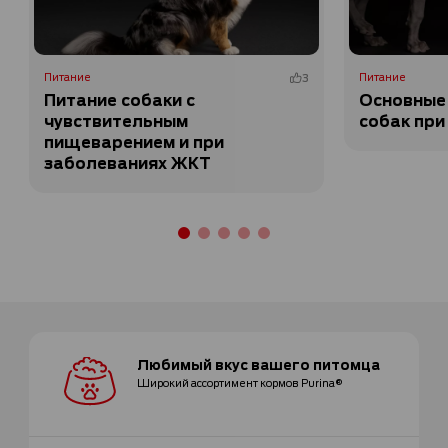
Питание
3
Питание
Питание собаки с
Основные
чувствительным
собак при
пищеварением и при
заболеваниях ЖКТ
Любимый вкус
вашего питомца
Широкий ассортимент
кормов Purina®