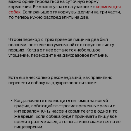
важно ориентироваться на суточную норму
кормления. Ее можно узнать на упаковке с
кормом для
собак
. Если раньше эту норму вы делили на три части,
то теперь нужно распределить на две.
Чтобы переход с трех приемов пищи на два был
плавным, постепенно уменьшайте вторую по счету
порцию. Когда от нее останется небольшое
угощение, переходите на двухразовое питание.
Есть еще несколько рекомендаций, как правильно
перевести собаку на двухразовое питание:
Когда начнете переводить питомца на новый
график, соблюдайте строгие временные рамки с
интервалом 10-12 часов и кормите его в одно и то
же время. Если собака будет принимать пищу все
время в разные часы, это негативно скажется на ее
пищеварении.