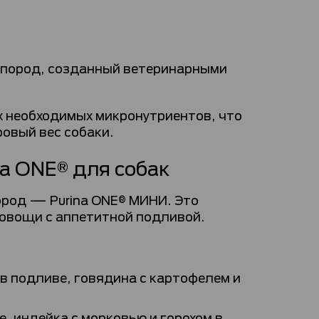
х пород, созданный ветеринарными
ех необходимых микронутриентов, что
овый вес собаки.
a ONE® для собак
пород — Purina ONE® МИНИ. Это
 овощи с аппетитной подливой.
в подливе, говядина с картофелем и
е, индейка с морковью и горохом в