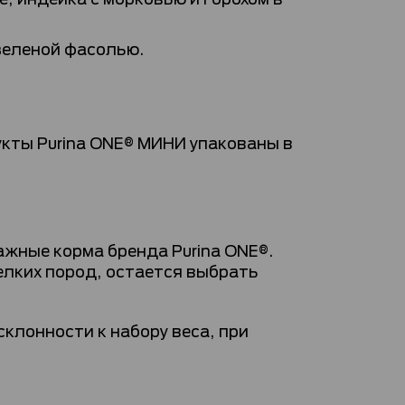
 зеленой фасолью.
укты Purina ONE® МИНИ упакованы в
ажные корма бренда Purina ONE®.
елких пород, остается выбрать
клонности к набору веса, при