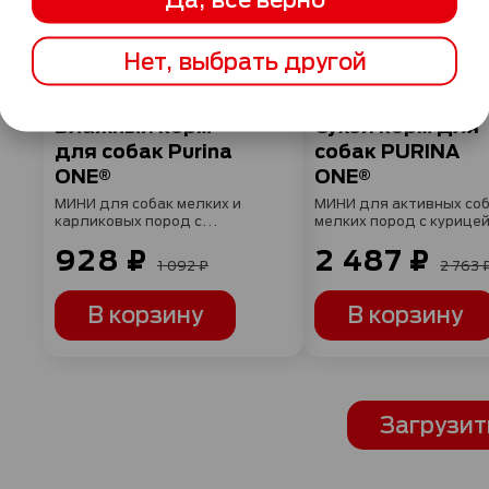
92 БАЛЛА
248 БАЛЛОВ
Нет, выбрать другой
Влажный корм
Сухой корм для
для собак Purina
собак PURINA
ONE®
ONE®
МИНИ для собак мелких и
МИНИ для активных со
карликовых пород с
мелких пород с курицей
чувствительным
с рисом, 7кг
928 ₽
2 487 ₽
пищеварением с лососем,
1 092 ₽
2 763 
рисом и морковью в соусе
85 г x 26 шт
В корзину
В корзину
Загрузит