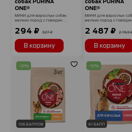
собак PURINA
собак PURINA
ONE®
ONE®
МИНИ для взрослых собак
МИНИ для взрослых со
мелких пород с говядиной
мелких пород с говяди
и с рисом, 600 г
и с рисом, 7кг
294 ₽
2 487 ₽
327 ₽
2 763 
В корзину
В корзину
-10%
-10%
106 БАЛЛОВ
61 БАЛЛ