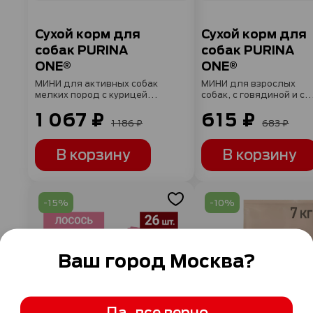
Сухой корм для
Сухой корм для
собак PURINA
собак PURINA
ONE®
ONE®
МИНИ для активных собак
МИНИ для взрослых
мелких пород с курицей и
собак, с говядиной и с
с рисом, 3 кг
рисом, 1,5 кг
1 067 ₽
615 ₽
1 186 ₽
683 ₽
В корзину
В корзину
-15%
-10%
Ваш город
Москва
?
Да, все верно