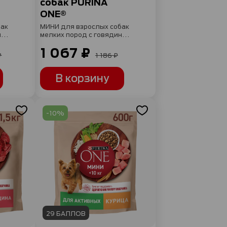
собак PURINA
ONE®
бак
МИНИ для взрослых собак
ной
мелких пород с говядиной
и с рисом, 3 кг
1 067 ₽
₽
1 186 ₽
В корзину
-10%
29 БАЛЛОВ