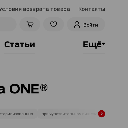
Условия возврата товара
Контакты
Войти
Статьи
Ещё
na ONE®
 стерилизованных
при чувствительном пищеварении
с низ