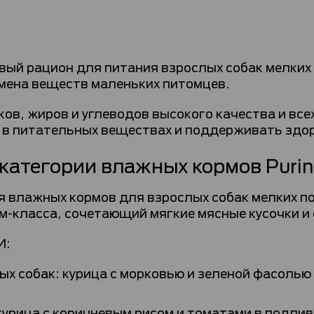
овый рацион для питания взрослых собак мелки
бмена веществ маленьких питомцев.
ков, жиров и углеводов высокого качества и вс
 в питательных веществах и поддерживать здор
категории влажных кормов Purin
рия влажных кормов для взрослых собак мелких 
м-класса, сочетающий мягкие мясные кусочки и
И:
х собак: курица с морковью и зеленой фасолью 
 курица с коричневым рисом и томатами в подлив