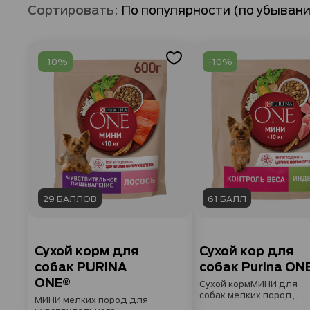
Сортировать:
-10%
-10%
29 БАЛЛОВ
61 БАЛЛ
Сухой корм для
Сухой кор для
собак PURINA
собак Purina ON
ONE®
Сухой кормМИНИ для
собак мелких пород,
МИНИ мелких пород для
склонных к набору веса