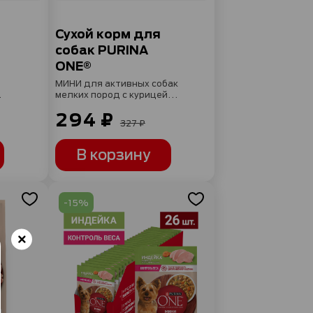
Сухой корм для
собак PURINA
ONE®
МИНИ для активных собак
мелких пород с курицей и
рисом 600 г
294 ₽
327 ₽
В корзину
-15%