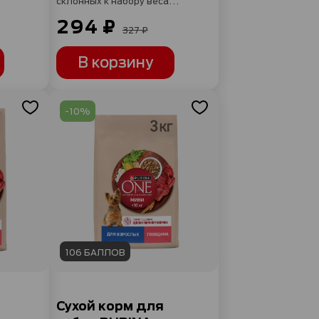
склонных к набору веса
или стерилизованных
294 ₽
с индейкой и с рисом 600 г
327 ₽
В корзину
-10%
106 БАЛЛОВ
Сухой корм для