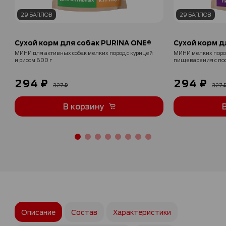
29 БАЛЛОВ
29 БАЛЛОВ
Сухой корм для собак PURINA ONE®
Сухой корм д
МИНИ для активных собак мелких пород с курицей
МИНИ мелких пород для чувствительного
и рисом 600 г
пищеварения с лос
294 ₽
294 ₽
327 ₽
327 
В корзину
Описание
Состав
Характеристики