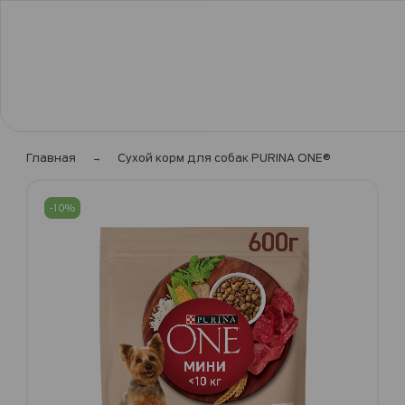
Главная
Сухой корм для собак PURINA ONE®
Пропустить
и
-10%
перейти
к
галереям
изображений