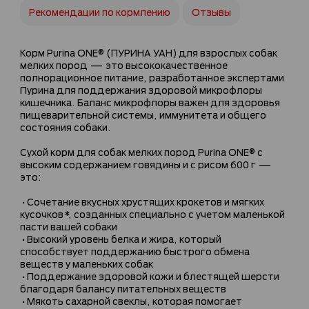
Рекомендации по кормлению
Отзывы
Корм Purina ONE® (ПУРИНА УАН) для взрослых собак
мелких пород — это высококачественное
полнорационное питание, разработанное экспертами
Пурина для поддержания здоровой микрофлоры
кишечника. Баланс микрофлоры важен для здоровья
пищеварительной системы, иммунитета и общего
состояния собаки.
Сухой корм для собак мелких пород Purina ONE® с
высоким содержанием говядины и с рисом 600 г —
это:
•Сочетание вкусных хрустящих крокетов и мягких
кусочков*, созданных специально с учетом маленькой
пасти вашей собаки
•Высокий уровень белка и жира, который
способствует поддержанию быстрого обмена
веществ у маленьких собак
•Поддержание здоровой кожи и блестящей шерсти
благодаря балансу питательных веществ
•Мякоть сахарной свеклы, которая помогает