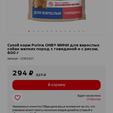
Перейти
к
Сухой корм Purina ONE® МИНИ для взрослых
началу
собак мелких пород с говядиной и с рисом,
галереи
600 г
изображений
Артикул
12363227
294 ₽
Специальная
327 ₽
цена
В корзину
Будет начислено
29 баллов
Уважаемые клиенты! Обращаем ваше внимание на что, что
упаковка может иметь несколько видов дизайна (старый и