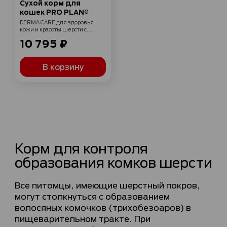
Сухой корм для
кошек PRO PLAN®
DERMA CARE для здоровья
кожи и красоты шерсти с
лососем 10 кг
10 795 ₽
В корзину
Корм для контроля
образования комков шерсти
Все питомцы, имеющие шерстный покров,
могут столкнуться с образованием
волосяных комочков (трихобезоаров) в
пищеварительном тракте. При