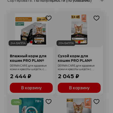
Сортировать:
244 БАЛЛА
204 БАЛЛА
Влажный корм для
Сухой корм для
кошек PRO PLAN®
кошек PRO PLAN®
DERMA CARE для здоровья
DERMA CARE для здоровья
кожи и красоты шерсти, с
кожи и красоты шерсти с
треской в соусе, 85г x 26 шт
лососем, 1.5 кг
2 444 ₽
2 045 ₽
В корзину
В корзину
-10%