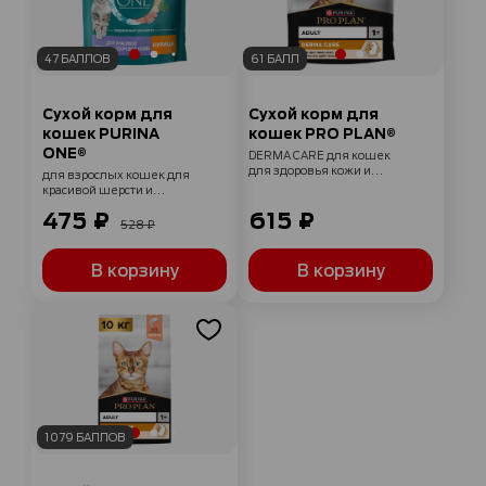
47 БАЛЛОВ
61 БАЛЛ
Сухой корм для
Сухой корм для
кошек PURINA
кошек PRO PLAN®
ONE®
DERMA CARE для кошек
для здоровья кожи и
для взрослых кошек для
красоты шерсти с лососем
красивой шерсти и
400 г
здоровой кожи с курицей
475 ₽
615 ₽
750 г
528 ₽
В корзину
В корзину
1079 БАЛЛОВ