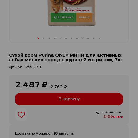
Перейти
к
Сухой корм Purina ONE® МИНИ для активных
началу
собак мелких пород с курицей и с рисом, 7кг
галереи
Артикул
12555343
изображений
2 487 ₽
Специальная
2 763 ₽
цена
В корзину
Будет начислено
248 баллов
10 августа
Доставка по
Москва
от
: