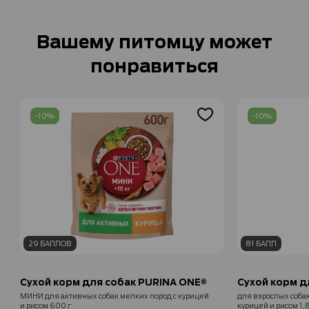
Вашему питомцу может
понравиться
-10%
-10%
29 БАЛЛОВ
81 БАЛЛ
Сухой корм для собак PURINA ONE®
Сухой корм д
МИНИ для активных собак мелких пород с курицей
для взрослых собак
и рисом 600 г
курицей и рисом 1,8