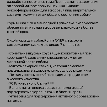
разработанное экспертами Пурина для поддержания
здоровой микрофлоры кишечника. Баланс
микрофлоры важен для здоровья пищеварительной
системы, иммунитета и общего состояния собаки.
Корм Purina ONE® в выгодной* упаковке 7 кг помогает
обеспечить питомца здоровым рационом на более
долгий срок.
Сухой корм для собак Purina ONE® с высоким
содержанием курицы и с рисом 7 кг — это:
•Сочетание вкусных хрустящих крокетов и мягких
кусочков**, созданных специально с учетом
маленькой пасти собаки
•Мякоть сахарной свеклы, которая помогает
поддерживать здоровую микрофлору кишечника
•Легкая усвояемость благодаря ингредиентам
высокого качества
•70% животного белка***
•Баланс питательных веществ, помогающий
поддержать здоровье кожи и блеск шерсти
•Углеводы для поддержания активного образа жизни
питомца