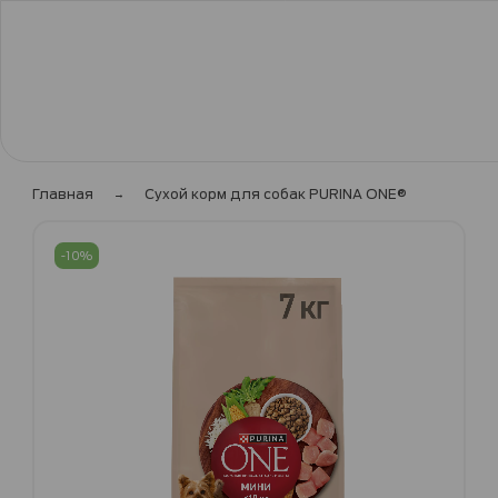
Главная
Сухой корм для собак PURINA ONE®
Пропустить
и
-10%
перейти
к
галереям
изображений