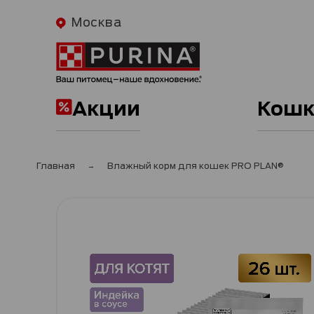
Москва
Акции
Кошк
Главная
Влажный корм для кошек PRO PLAN®
Пропустить
и
перейти
к
галереям
изображений