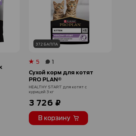
372 БАЛЛА
5
1
Рейтинг:
100%
к
Сухой корм для котят
PRO PLAN®
HEALTHY START для котят с
г
курицей 3 кг
3 726 ₽
В корзину