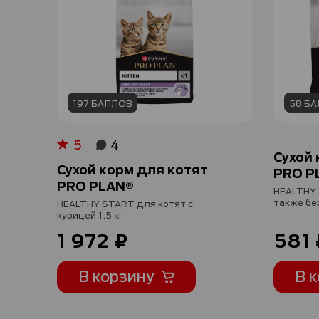
197 БАЛЛОВ
58 Б
5
4
Рейтинг:
100%
Сухой 
Сухой корм для котят
PRO P
PRO PLAN®
HEALTHY 
также бе
HEALTHY START для котят с
кошек с к
курицей 1.5 кг
1 972 ₽
581 
В корзину
В 