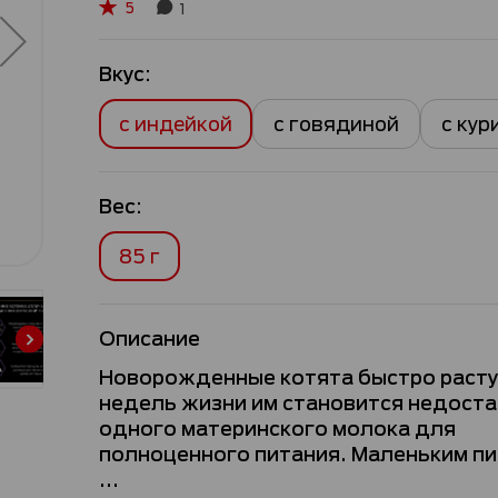
5
1
Рейтинг:
100
100
% of
Вкус:
с индейкой
с говядиной
с кур
Вес:
85 г
Описание
Новорожденные котята быстро растут
недель жизни им становится недост
одного материнского молока для
полноценного питания. Маленьким п
...