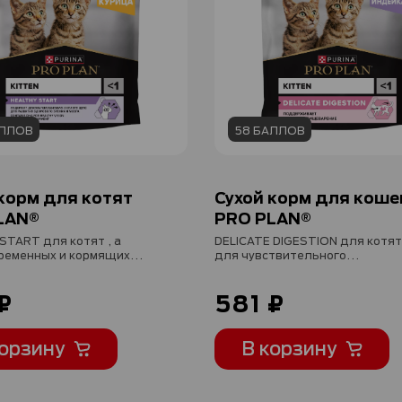
АЛЛОВ
58 БАЛЛОВ
корм для котят
Сухой корм для коше
LAN®
PRO PLAN®
START для котят , а
DELICATE DIGESTION для котят
ременных и кормящих
для чувствительного
урицей, 400 г
пищеварения с индейкой 400 
₽
581 ₽
корзину
В корзину