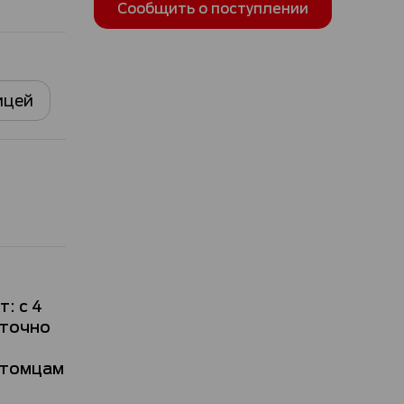
Сообщить о поступлении
ицей
: с 4
аточно
итомцам