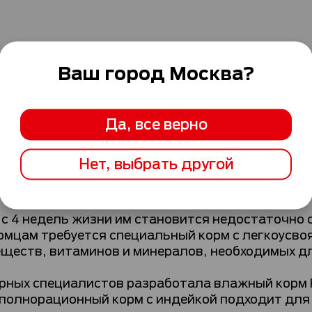
Ваш город
Москва
?
Да, все верно
теристики
Рекомендации по кормлени
Нет, выбрать другой
с 4 недель жизни им становится недостаточно 
омцам требуется специальный корм с легкоусв
ществ, витаминов и минералов, необходимых дл
рных специалистов разработала влажный корм
 полнорационный корм с индейкой подходит для