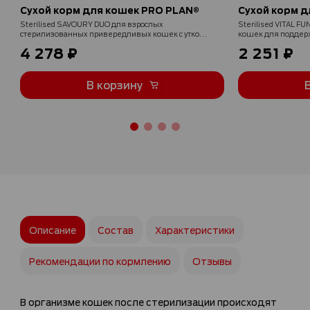
Сухой корм для кошек PRO PLAN®
Сухой корм д
Sterilised SAVOURY DUO для взрослых
Sterilised VITAL 
стерилизованных привередливых кошек с уткой и
кошек для поддерж
с печенью, 3 кг
иммунитета с лососе
4 278 ₽
2 251 ₽
В корзину
Описание
Состав
Характеристики
Рекомендации по кормлению
Отзывы
В организме кошек после стерилизации происходят