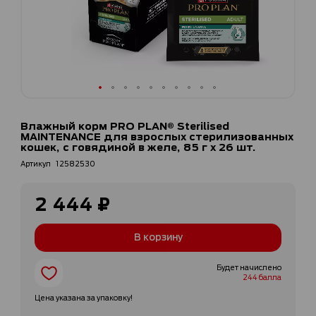
Перейти
к
Влажный корм PRO PLAN® Sterilised
началу
MAINTENANCE для взрослых стерилизованных
галереи
кошек, с говядиной в желе, 85 г x 26 шт.
изображений
Артикул
12582530
2 444 ₽
В корзину
Будет начислено
244 балла
Цена указана за упаковку!