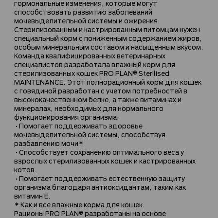
гормональные изменения, которые могут
способствовать развитию заболеваний
мочевыделительной системы и ожирения.
Стерилизованным и кастрированным питомцам нужен
специальный корм с пониженным содержанием жиров,
особым минеральным составом и насыщенным вкусом.
Команда квалифицированных ветеринарных
специалистов разработала влажный корм для
стерилизованных кошек PRO PLAN® Sterilised
MAINTENANCE. Этот полнорационный корм для кошек
с говядиной разработан с учетом потребностей в
высококачественном белке, а также витаминах и
минералах, необходимых для нормального
функционирования организма.
•Помогает поддерживать здоровье
мочевыделительной системы, способствуя
разбавлению мочи*.
•Способствует сохранению оптимального веса у
взрослых стерилизованных кошек и кастрированных
котов.
•Помогает поддерживать естественную защиту
организма благодаря антиоксидантам, таким как
витамин Е.
* Как и все влажные корма для кошек.
Рационы PRO PLAN® разработаны на основе