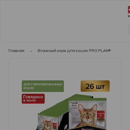
Главная
Влажный корм для кошек PRO PLAN®
Пропустить
и
перейти
к
галереям
изображений