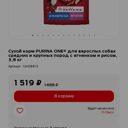
Перейти
к
Сухой корм PURINA ONE® для взрослых собак
началу
средних и крупных пород с ягненком и рисом,
галереи
3,8 кг
изображений
Артикул
12458913
1 519 ₽
Специальная
1 688 ₽
цена
В корзину
Будет начислено
151 балл
7 августа
Доставка по
Москва
от
: