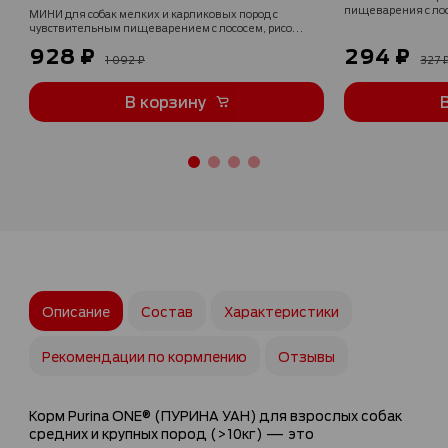
пищеварения с лос
МИНИ для собак мелких и карликовых пород с
чувствительным пищеварением с лососем, рисом
и морковью в соусе 85 г x 26 шт
928 ₽
294 ₽
1 092 ₽
327 
В корзину
Описание
Состав
Характеристики
Рекомендации по кормлению
Отзывы
Корм Purina ONE® (ПУРИНА УАН) для взрослых собак
средних и крупных пород (>10кг) — это