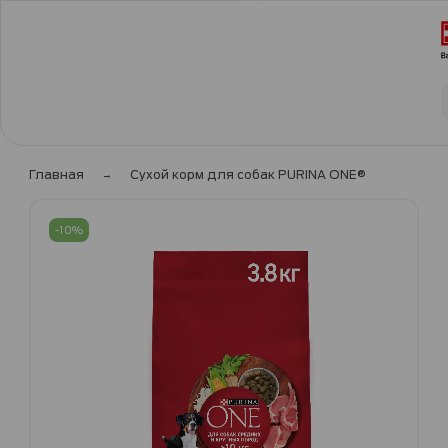
Главная
Сухой корм для собак PURINA ONE®
Пропустить
и
-10%
перейти
к
галереям
изображений