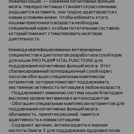
пожилых кошек — снижение когнитивных функций
мозга. Нередко питомцы становятся рассеянными,
ухудшается их память, они трудно адаптируются к
новым условиям жизни. Чтобы избежать этого,
кошкам преклонного возраста необходим
специальный корм с особым питательным составом,
который поможет стимулировать мозговую
деятельность.
Команда квалифицированных ветеринарных
специалистов и диетологов разработала сухой корм
для кошек PRO PLAN® VITAL FUNCTIONS для
поддержания когнитивных функций мозга. Этот
сбалансированный полнорационный сухой корм с
лососем обогащен специальным комплексом
нутриентов, которые помогают поддерживать
умственную активность питомцев в любом возрасте.
•Поддерживает иммунную систему кошек благодаря
высокому уровню витаминов и антиоксидантов
•Обогащен специальным комплексом нутриентов для
поддержания когнитивных функций мозга -
обучаемость, принятие решений, память и
адаптивность к новым ситуациям
•Содержит аргинин, антиоксиданты и жирные
кислоты Омега-3 для поддержания здоровья почек