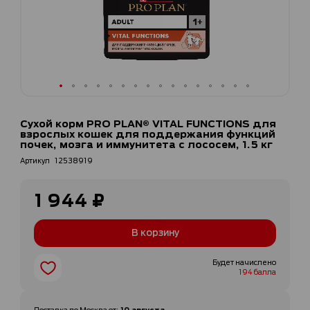
Перейти
к
Сухой корм PRO PLAN® VITAL FUNCTIONS для
началу
взрослых кошек для поддержания функций
галереи
почек, мозга и иммунитета с лососем, 1.5 кг
изображений
Артикул
12538919
1 944 ₽
В корзину
Будет начислено
194 балла
10 августа
Доставка по
Москва
от
: