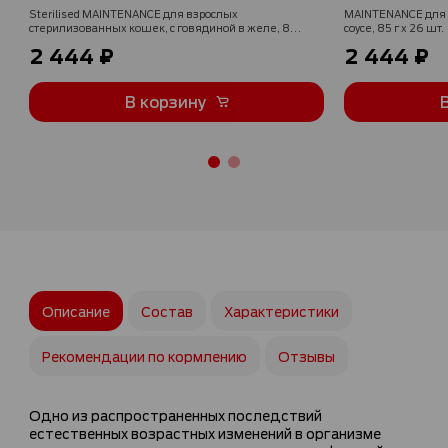
Sterilised MAINTENANCE для взрослых
MAINTENANCE для в
стерилизованных кошек, с говядиной в желе, 85 г
соусе, 85 г x 26 шт.
x 26 шт.
2 444 ₽
2 444 ₽
В корзину
Описание
Состав
Характеристики
Рекомендации по кормлению
Отзывы
Одно из распространенных последствий
естественных возрастных изменений в организме