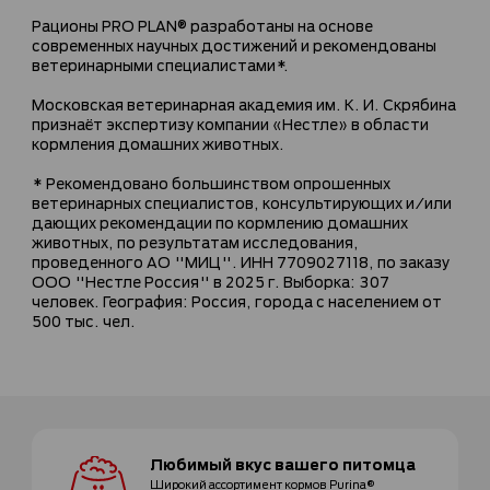
Рационы PRO PLAN® разработаны на основе
современных научных достижений и рекомендованы
ветеринарными специалистами*.
Московская ветеринарная академия им. К. И. Скрябина
признаёт экспертизу компании «Нестле» в области
кормления домашних животных.
* Рекомендовано большинством опрошенных
ветеринарных специалистов, консультирующих и/или
дающих рекомендации по кормлению домашних
животных, по результатам исследования,
проведенного АО "МИЦ". ИНН 7709027118, по заказу
ООО "Нестле Россия" в 2025 г. Выборка: 307
человек. География: Россия, города с населением от
500 тыс. чел.
Любимый вкус
вашего питомца
Широкий ассортимент
кормов Purina®