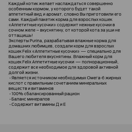
Каждый котик желает наслаждаться совершенно
особенным кормом, у которого будет такой
аппетитный вид и аромат, словно Вы приготовили его
сами. Каждый пакетик корма для взрослых кошек
«Аппетитные кусочки» содержит нежные кусочки в
сочном желе – вкуснятину, от которой кота за уши не
оттащишь!
Эксперты Purina, разрабатывая влажные корма для
домашних любимцев, создали корм для взрослых
кошек Felix «Аппетитные кусочки» — специально для
Вашего любителя вкуснятины. Влажный корм для
кошек Felix Аппетитные кусочки — полнорационный,
содержит все необходимое для здоровой активной
долгой жизни.
•Является источником необходимых Омега-6 жирных
кислот с правильным сочетанием минеральных
веществ и витаминов
•100% сбалансированный рацион
•Баланс минералов
•Содержит витамины Д и Е