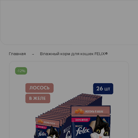
Главная
Влажный корм для кошек FELIX®
Пропустить
и
-12%
перейти
к
галереям
изображений