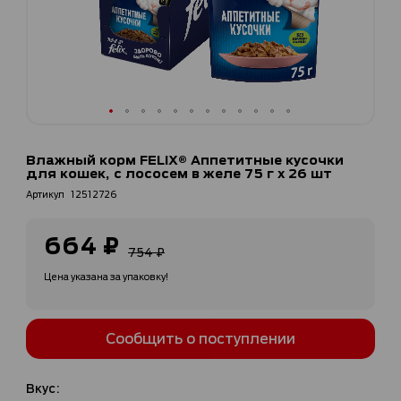
Перейти
к
Влажный корм FELIX® Аппетитные кусочки
началу
для кошек, с лососем в желе 75 г х 26 шт
галереи
Артикул
12512726
изображений
664 ₽
Специальная
754 ₽
цена
Цена указана за упаковку!
Сообщить о поступлении
Вкус: