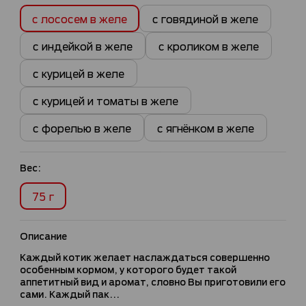
с лососем в желе
с говядиной в желе
с индейкой в желе
с кроликом в желе
с курицей в желе
с курицей и томаты в желе
с форелью в желе
с ягнёнком в желе
Вес:
75 г
Описание
Каждый котик желает наслаждаться совершенно
особенным кормом, у которого будет такой
аппетитный вид и аромат, словно Вы приготовили его
сами. Каждый пак...