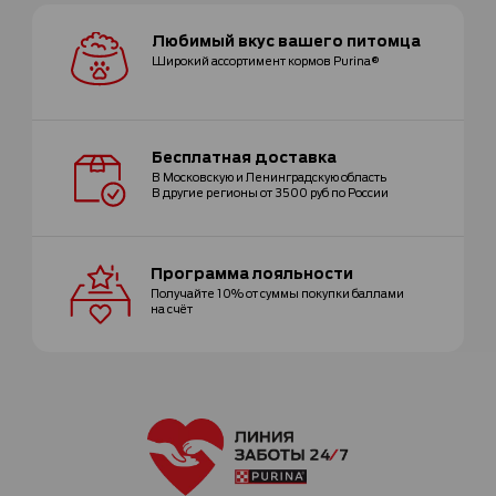
Любимый вкус
вашего питомца
Широкий ассортимент
кормов Purina®
Бесплатная
доставка
В Московскую и Ленинградскую область
В другие регионы от 3500 руб по России
Программа
лояльности
Получайте 10% от суммы покупки
баллами
на счёт