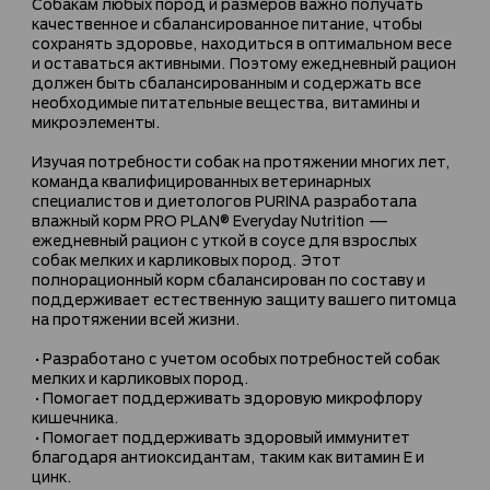
Собакам любых пород и размеров важно получать
качественное и сбалансированное питание, чтобы
сохранять здоровье, находиться в оптимальном весе
и оставаться активными. Поэтому ежедневный рацион
должен быть сбалансированным и содержать все
необходимые питательные вещества, витамины и
микроэлементы.
Изучая потребности собак на протяжении многих лет,
команда квалифицированных ветеринарных
специалистов и диетологов PURINA разработала
влажный корм PRO PLAN® Everyday Nutrition —
ежедневный рацион с уткой в соусе для взрослых
собак мелких и карликовых пород. Этот
полнорационный корм сбалансирован по составу и
поддерживает естественную защиту вашего питомца
на протяжении всей жизни.
•Разработано с учетом особых потребностей собак
мелких и карликовых пород.
•Помогает поддерживать здоровую микрофлору
кишечника.
•Помогает поддерживать здоровый иммунитет
благодаря антиоксидантам, таким как витамин Е и
цинк.