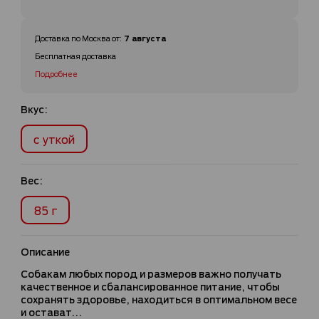
7 августа
Доставка по
Москва
от
:
Бесплатная доставка
Подробнее
Вкус:
с уткой
Вес:
85 г
Описание
Собакам любых пород и размеров важно получать
качественное и сбалансированное питание, чтобы
сохранять здоровье, находиться в оптимальном весе
и остават...