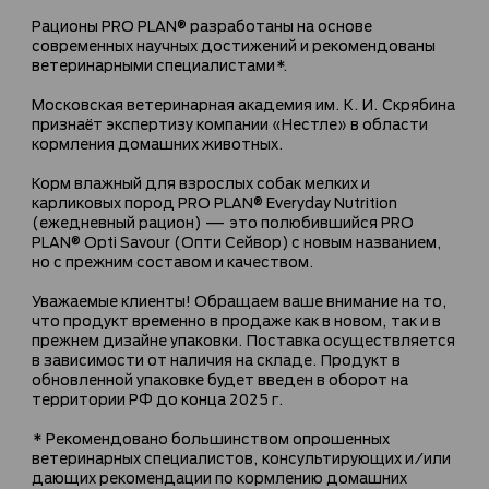
Рационы PRO PLAN® разработаны на основе
современных научных достижений и рекомендованы
ветеринарными специалистами*.
Московская ветеринарная академия им. К. И. Скрябина
признаёт экспертизу компании «Нестле» в области
кормления домашних животных.
Корм влажный для взрослых собак мелких и
карликовых пород PRO PLAN® Everyday Nutrition
(ежедневный рацион) — это полюбившийся PRO
PLAN® Opti Savour (Опти Сейвор) с новым названием,
но с прежним составом и качеством.
Уважаемые клиенты! Обращаем ваше внимание на то,
что продукт временно в продаже как в новом, так и в
прежнем дизайне упаковки. Поставка осуществляется
в зависимости от наличия на складе. Продукт в
обновленной упаковке будет введен в оборот на
территории РФ до конца 2025 г.
* Рекомендовано большинством опрошенных
ветеринарных специалистов, консультирующих и/или
дающих рекомендации по кормлению домашних