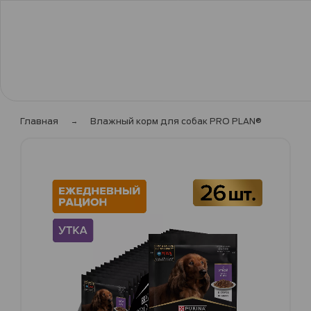
Главная
Влажный корм для собак PRO PLAN®
Пропустить
и
перейти
к
галереям
изображений