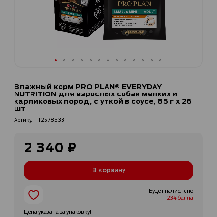
Перейти
к
Влажный корм PRO PLAN® EVERYDAY
началу
NUTRITION для взрослых собак мелких и
галереи
карликовых пород, с уткой в соусе, 85 г х 26
шт
изображений
Артикул
12578533
2 340 ₽
В корзину
Будет начислено
234 балла
Цена указана за упаковку!