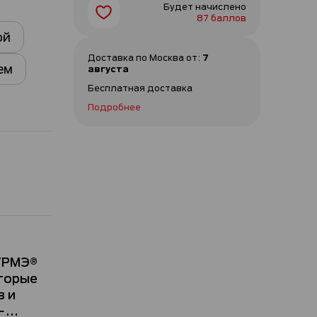
Будет начислено
87 баллов
ой
Доставка по
Москва
от
:
7
ем
августа
Бесплатная доставка
Подробнее
УРМЭ®
оторые
в и
...