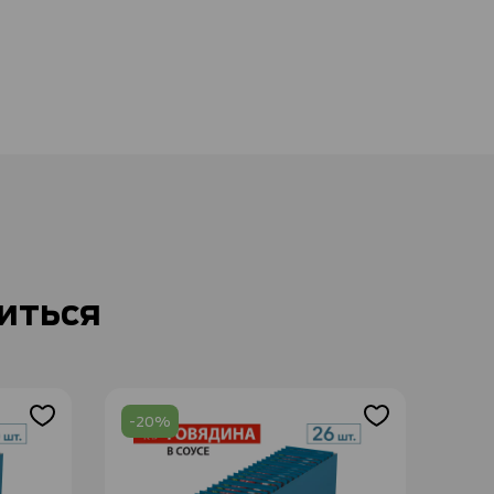
иться
-20%
-2