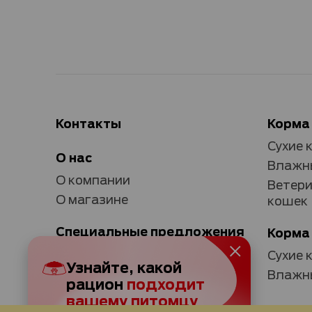
Контакты
Корма
Сухие 
О нас
Влажны
О компании
Ветери
О магазине
кошек
Специальные предложения
Корма
Акции
Сухие 
Узнайте, какой
Программа лояльности
Влажны
рацион
подходит
вашему питомцу