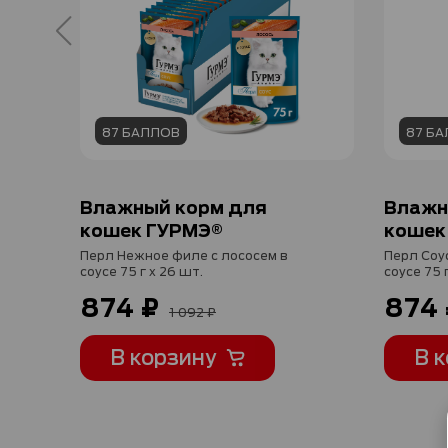
87 БАЛЛОВ
87 Б
Влажный корм для
Влажн
кошек ГУРМЭ®
кошек
Перл Нежное филе с лососем в
Перл Соу
соусе 75 г x 26 шт.
соусе 75 
874 ₽
874 
1 092 ₽
В корзину
В 