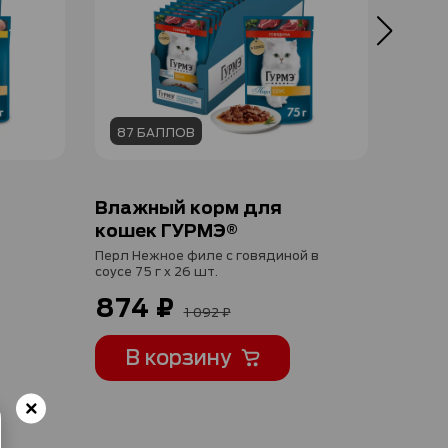
87 БАЛЛОВ
87 
Влажный корм для
Влаж
кошек ГУРМЭ®
коше
Перл Нежное филе с говядиной в
Перл С
соусе 75 г x 26 шт.
соусе 7
874 ₽
874
1 092 ₽
В корзину
В