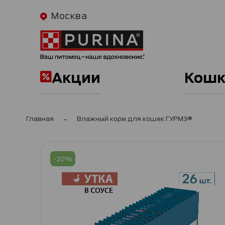
Москва
Акции
Кошк
Главная
Влажный корм для кошек ГУРМЭ®
Пропустить
и
-20%
перейти
к
галереям
изображений