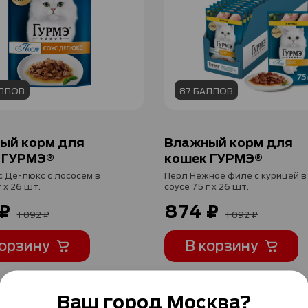
АЛЛОВ
87 БАЛЛОВ
ый корм для
Влажный корм для
 ГУРМЭ®
кошек ГУРМЭ®
с Де-люкс с лососем в
Перл Нежное филе с курицей в
г x 26 шт.
соусе 75 г x 26 шт.
₽
874 ₽
1 092 ₽
1 092 ₽
корзину
В корзину
Ваш город
Москва
?