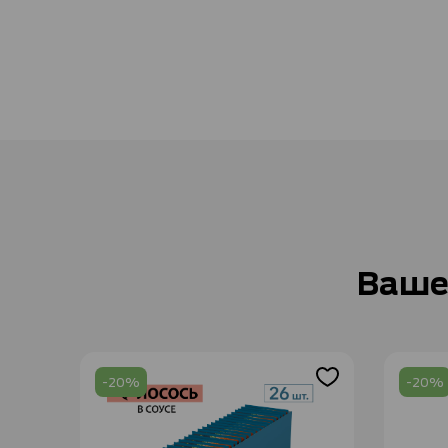
Ваше
-20%
-20%