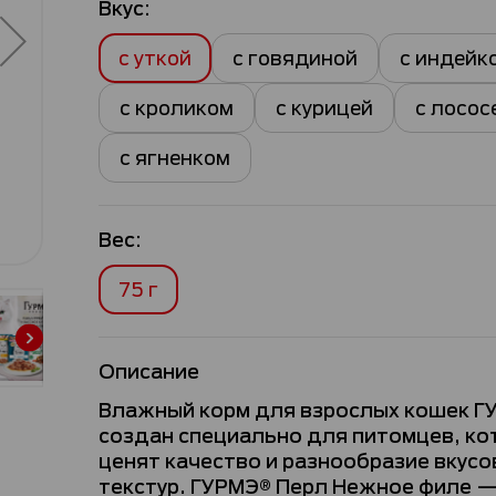
Вкус:
с уткой
с говядиной
с индейк
с кроликом
с курицей
с лосос
с ягненком
Вес:
75 г
Описание
Влажный корм для взрослых кошек Г
создан специально для питомцев, к
ценят качество и разнообразие вкусо
текстур. ГУРМЭ® Перл Нежное филе —