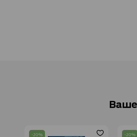
Ваше
-20%
-20%