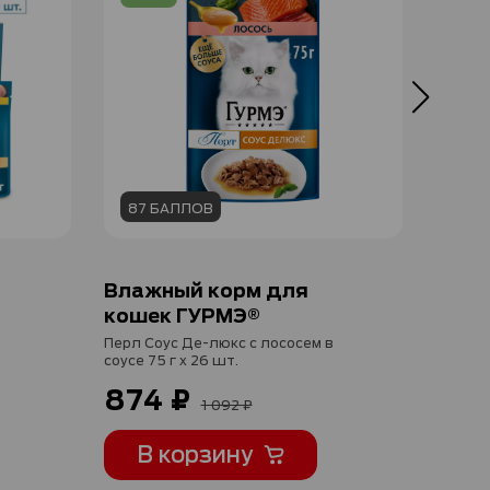
87 БАЛЛОВ
87 
Влажный корм для
Влаж
кошек ГУРМЭ®
коше
Перл Соус Де-люкс с лососем в
Перл Н
соусе 75 г x 26 шт.
соусе 7
874 ₽
874
1 092 ₽
В корзину
В