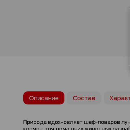
Описание
Состав
Харак
Природа вдохновляет шеф-поваров лучш
кормов для домашних животных разраб