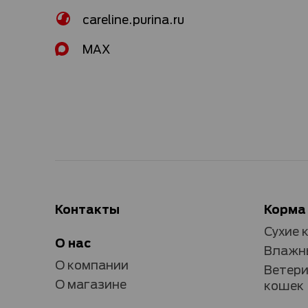
careline.purina.ru
MAX
Контакты
Корма
Сухие 
О нас
Влажны
О компании
Ветери
О магазине
кошек