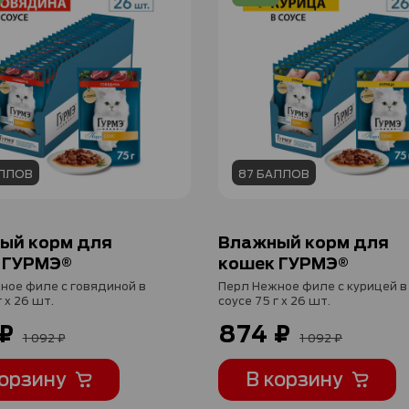
АЛЛОВ
87 БАЛЛОВ
ый корм для
Влажный корм для
 ГУРМЭ®
кошек ГУРМЭ®
ное филе с говядиной в
Перл Нежное филе с курицей в
г x 26 шт.
соусе 75 г x 26 шт.
₽
874 ₽
1 092 ₽
1 092 ₽
корзину
В корзину