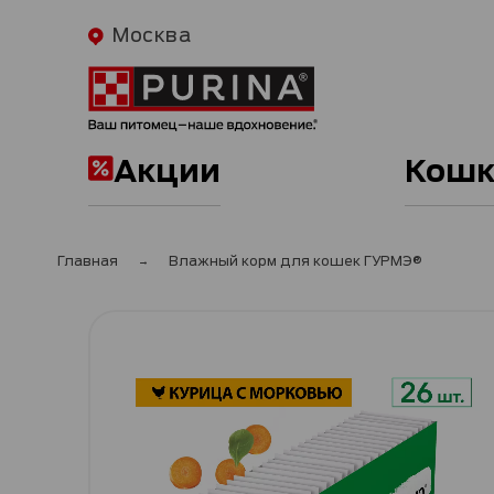
Москва
Акции
Кошк
Главная
Влажный корм для кошек ГУРМЭ®
Пропустить
и
перейти
к
галереям
изображений