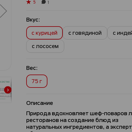
5
1
Рейтинг:
100
100
% of
Вкус:
с курицей
с говядиной
с инде
с лососем
Вес:
75 г
Описание
Природа вдохновляет шеф-поваров 
ресторанов на создание блюд из
натуральных ингредиентов, а эксперт