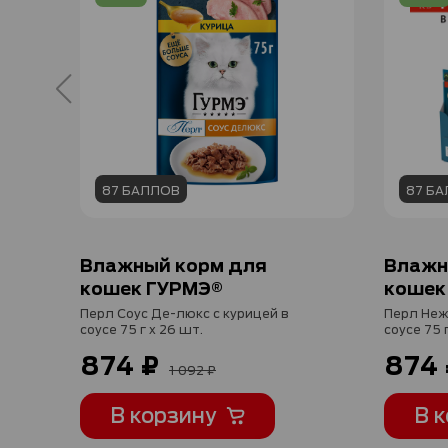
87 БАЛЛОВ
87 Б
Влажный корм для
Влажн
кошек ГУРМЭ®
кошек
Перл Соус Де-люкс с курицей в
Перл Неж
соусе 75 г x 26 шт.
соусе 75 
874 ₽
874 
1 092 ₽
В корзину
В 