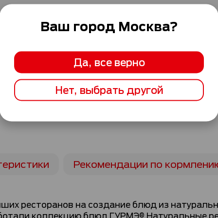
Ваш город
Москва
?
Да, все верно
Нет, выбрать другой
теристики
Рекомендации по кормлени
их ресторанов на создание блюд из натуральны
отали коллекцию блюд ГУРМЭ® Натуральные ре