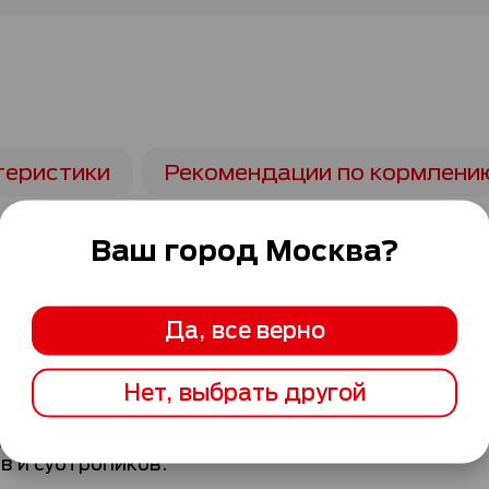
теристики
Рекомендации по кормлени
Ваш город
Москва
?
УАН) Природа Здоровья® обеспечивает индивиду
о опыта.В состав корма входит говядина, приго
ые вещества для вашей кошки.
Да, все верно
гредиентов. Разработан ветеринарами и диетоло
Нет, выбрать другой
ми сильными природными свойствами, благотв
 который поддерживает природный иммунитет к
в и субтропиков.