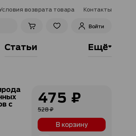
Условия возврата товара
Контакты
Войти
Статьи
Ещё
ирода
475 ₽
нных
Специальная
цена
ов с
528 ₽
В корзину