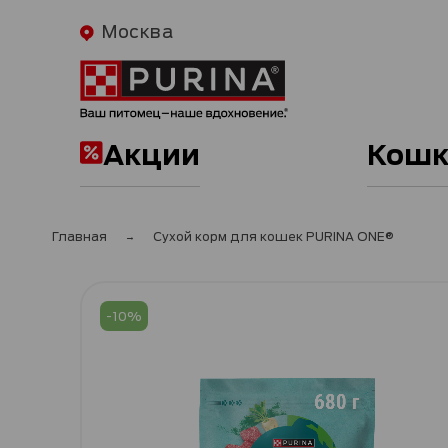
Москва
Акции
Кошк
Главная
Сухой корм для кошек PURINA ONE®
Пропустить
и
-10%
перейти
к
галереям
изображений