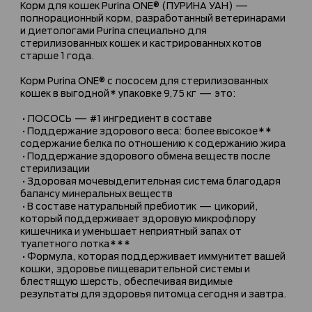
Корм для кошек Purina ONE® (ПУРИНА УАН) —
полнорационный корм, разработанный ветеринарами
и диетологами Purina специально для
стерилизованных кошек и кастрированных котов
старше 1 года.
Корм Purina ONE® с лососем для стерилизованных
кошек в выгодной* упаковке 9,75 кг — это:
•ЛОСОСЬ — #1 ингредиент в составе
•Поддержание здорового веса: более высокое**
содержание белка по отношению к содержанию жира
•Поддержание здорового обмена веществ после
стерилизации
•Здоровая мочевыделительная система благодаря
балансу минеральных веществ
•В составе натуральный пребиотик — цикорий,
который поддерживает здоровую микрофлору
кишечника и уменьшает неприятный запах от
туалетного лотка***
•Формула, которая поддерживает иммунитет вашей
кошки, здоровье пищеварительной системы и
блестящую шерсть, обеспечивая видимые
результаты для здоровья питомца сегодня и завтра.