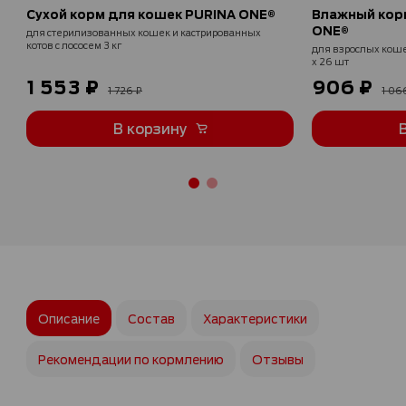
Сухой корм для кошек PURINA ONE®
Влажный кор
ONE®
для стерилизованных кошек и кастрированных
котов с лососем 3 кг
для взрослых кошек
х 26 шт
1 553 ₽
906 ₽
1 726 ₽
1 06
В корзину
Описание
Состав
Характеристики
Рекомендации по кормлению
Отзывы