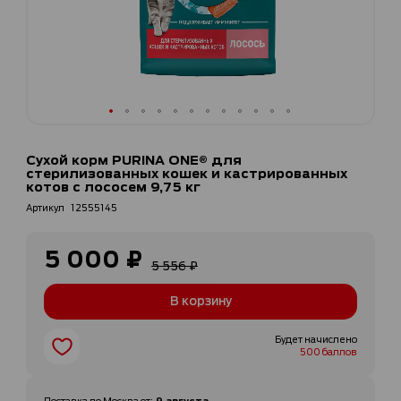
Перейти
к
Сухой корм PURINA ONE® для
началу
стерилизованных кошек и кастрированных
галереи
котов с лососем 9,75 кг
изображений
Артикул
12555145
5 000 ₽
Специальная
5 556 ₽
цена
В корзину
Будет начислено
500 баллов
9 августа
Доставка по
Москва
от
: