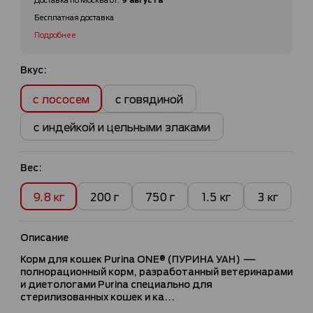
Бесплатная доставка
Подробнее
Вкус:
с лососем
с говядиной
с индейкой и цельными злаками
Вес:
9.8 кг
200 г
750 г
1.5 кг
3 кг
Описание
Корм для кошек Purina ONE® (ПУРИНА УАН) —
полнорационный корм, разработанный ветеринарами
и диетологами Purina специально для
стерилизованных кошек и ка...