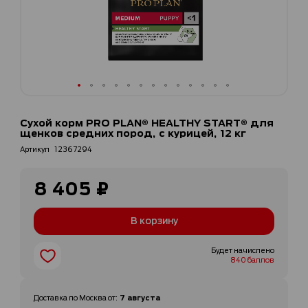
Перейти
к
Сухой корм PRO PLAN® HEALTHY START® для
началу
щенков средних пород, c курицей, 12 кг
галереи
Артикул
12367294
изображений
8 405 ₽
В корзину
Будет начислено
840 баллов
7 августа
Доставка по
Москва
от
: