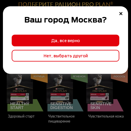
ПОДБЕРИТЕ РАЦИОН PRO PLAN
®
ДЛЯ ВАШЕГО ЩЕНКА С УЧЕТОМ ЕГО
Ваш город
Москва
?
ИНДИВИДУАЛЬНЫХ ПОТРЕБНОСТЕЙ
ПОДХОДИТ ДЛЯ ЩЕНКОВ, БЕРЕМЕННЫХ И КОРМЯЩИХ СОБАК
Да, все верно
Нет, выбрать другой
HEALTHY
SENSITIVE
SENSITIVE
START
DIGESTION
SKIN
Здоровый старт
Чувствительное
Чувствительная кожа
пищеварение