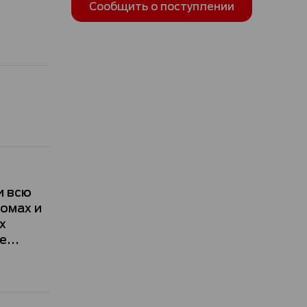
Сообщить о поступлении
и всю
омах и
х
...