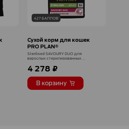
427 БАЛЛОВ
к
Сухой корм для кошек
PRO PLAN®
Sterilised SAVOURY DUO для
взрослых стерилизованных
привередливых кошек с уткой и с
4 278 ₽
печенью, 3 кг
В корзину