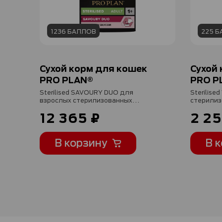
1236 БАЛЛОВ
225 
Сухой корм для кошек
Сухой
PRO PLAN®
PRO P
Sterilised SAVOURY DUO для
Sterilise
взрослых стерилизованных
стерилиз
привередливых кошек с уткой и с
поддержа
12 365 ₽
2 25
печенью, 10 кг
мозга и и
кг
В корзину
В 