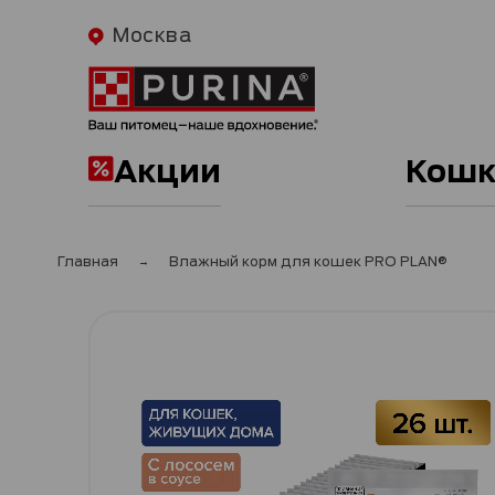
Москва
Акции
Кошк
Главная
Влажный корм для кошек PRO PLAN®
Пропустить
и
перейти
к
галереям
изображений