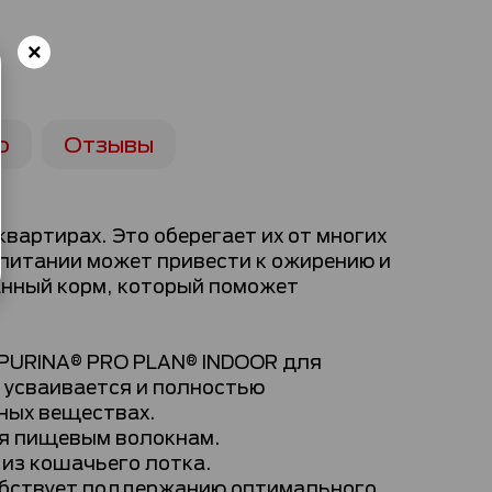
ю
Отзывы
артирах. Это оберегает их от многих
 питании может привести к ожирению и
нный корм, который поможет
PURINA® PRO PLAN® INDOOR для
 усваивается и полностью
ных веществах.
ря пищевым волокнам.
из кошачьего лотка.
обствует поддержанию оптимального