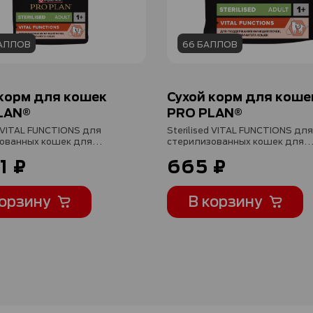
БАЛЛОВ
66 БАЛЛОВ
 корм для кошек
Сухой корм для коше
LAN®
PRO PLAN®
d VITAL FUNCTIONS для
Sterilised VITAL FUNCTIONS для
ованных кошек для
стерилизованных кошек для
ния функций почек,
поддержания функций почек,
1 ₽
665 ₽
ммунитета с лососем, 1.5
мозга и иммунитета с лососем,
400 г
корзину
В корзину