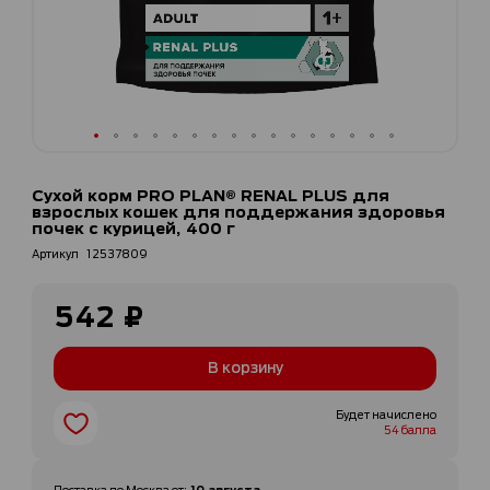
Перейти
к
Сухой корм PRO PLAN® RENAL PLUS для
началу
взрослых кошек для поддержания здоровья
галереи
почек с курицей, 400 г
изображений
Артикул
12537809
542 ₽
В корзину
Будет начислено
54 балла
10 августа
Доставка по
Москва
от
: