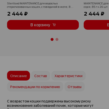
Sterilised MAINTENANCE для взрослых
MAINTENANCE для в
стерилизованных кошек, с говядиной в желе, 85 г
соусе, 85 г x 26 шт.
x 26 шт.
2 444 ₽
2 444 ₽
В корзину
Описание
Состав
Характеристики
Рекомендации по кормлению
Отзывы
С возрастом кошки подвержены высокому риску
возникновения заболеваний почек, которые могут