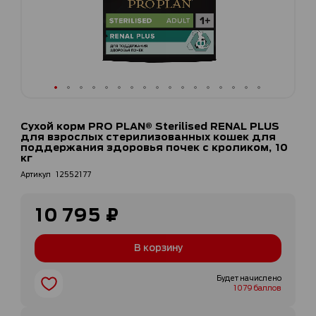
Перейти
к
Сухой корм PRO PLAN® Sterilised RENAL PLUS
началу
для взрослых стерилизованных кошек для
галереи
поддержания здоровья почек с кроликом, 10
кг
изображений
Артикул
12552177
10 795 ₽
В корзину
Будет начислено
1079 баллов