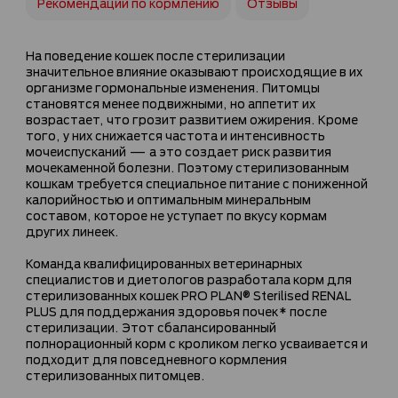
Рекомендации по кормлению
Отзывы
На поведение кошек после стерилизации
значительное влияние оказывают происходящие в их
организме гормональные изменения. Питомцы
становятся менее подвижными, но аппетит их
возрастает, что грозит развитием ожирения. Кроме
того, у них снижается частота и интенсивность
мочеиспусканий — а это создает риск развития
мочекаменной болезни. Поэтому стерилизованным
кошкам требуется специальное питание с пониженной
калорийностью и оптимальным минеральным
составом, которое не уступает по вкусу кормам
других линеек.
Команда квалифицированных ветеринарных
специалистов и диетологов разработала корм для
стерилизованных кошек PRO PLAN® Sterilised RENAL
PLUS для поддержания здоровья почек* после
стерилизации. Этот сбалансированный
полнорационный корм с кроликом легко усваивается и
подходит для повседневного кормления
стерилизованных питомцев.