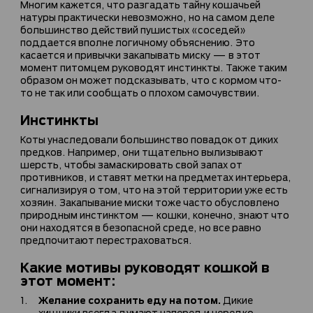
Многим кажется, что разгадать тайну кошачьей
натуры практически невозможно, но на самом деле
большинство действий пушистых «соседей»
поддается вполне логичному объяснению. Это
касается и привычки закапывать миску — в этот
момент питомцем руководят инстинкты. Также таким
образом он может подсказывать, что с кормом что-
то не так или сообщать о плохом самочувствии.
Инстинкты
Коты унаследовали большинство повадок от диких
предков. Например, они тщательно вылизывают
шерсть, чтобы замаскировать свой запах от
противников, и ставят метки на предметах интерьера,
сигнализируя о том, что на этой территории уже есть
хозяин. Закапывание миски тоже часто обусловлено
природным инстинктом — кошки, конечно, знают что
они находятся в безопасной среде, но все равно
предпочитают перестраховаться.
Какие мотивы руководят кошкой в
этот момент:
Желание сохранить еду на потом.
Дикие
хищники всегда думают наперед и нередко