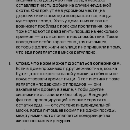
оставляют часть добычи на случай неудачной
охоты. Они прячут ее в укромном месте (на
деревьях или в земле) и возвращаются, когда
чувствуют голод. Хоть у домашних котов не
возникает проблем с поиском пропитания, они
тоже стараются разделить порцию на несколько
приемов — это вселяет в них спокойствие. Такое
поведение особо характерно для питомцев,
которые долго жили на улице и не привыкли к тому,
что еда появляется в миске регулярно.
Страх, что корм может достаться соперникам.
Если в доме проживают другие животные, кошка
будет долго скрести лапой у миски, чтобы они не
почувствовали аромат пищи. Этот инстинкт тоже
является «подарком» от предков — они
закапывали добычу в земле, чтобы другие
хищники не оставили их без обеда. Ведущий
фактор, провоцирующий желание спрятать
остатки еды, — отсутствие индивидуальной
миски. Когда питомцев кормят из одной посуды,
между ними часто появляется конкуренция за
жизненно важные ресурсы.