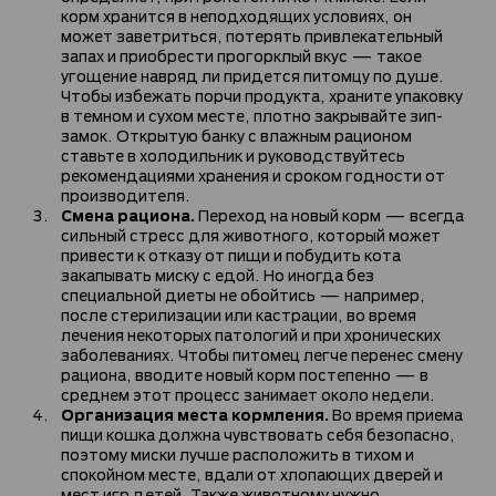
корм хранится в неподходящих условиях, он
может заветриться, потерять привлекательный
запах и приобрести прогорклый вкус — такое
угощение навряд ли придется питомцу по душе.
Чтобы избежать порчи продукта, храните упаковку
в темном и сухом месте, плотно закрывайте зип-
замок. Открытую банку с влажным рационом
ставьте в холодильник и руководствуйтесь
рекомендациями хранения и сроком годности от
производителя.
Смена рациона.
Переход на новый корм — всегда
сильный стресс для животного, который может
привести к отказу от пищи и побудить кота
закапывать миску с едой. Но иногда без
специальной диеты не обойтись — например,
после стерилизации или кастрации, во время
лечения некоторых патологий и при хронических
заболеваниях. Чтобы питомец легче перенес смену
рациона, вводите новый корм постепенно — в
среднем этот процесс занимает около недели.
Организация места кормления.
Во время приема
пищи кошка должна чувствовать себя безопасно,
поэтому миски лучше расположить в тихом и
спокойном месте, вдали от хлопающих дверей и
мест игр детей. Также животному нужно