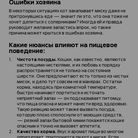
Ошибки хозяина
В некоторых ситуациях кот закапывает миску даже не
притронувшись еде — значит ли это, что она тоже не
хочет делиться с соперниками? Иногда ей и правда
руководит желание запастись впрок, но также
причина может крыться в ошибках хозяина.
Какие нюансы влияют на пищевое
поведение:
Чистота посуды.
Кошки, как известно, являются
настоящими чистюлями, и их любовь к порядку
распространяется не только на состояние
шерсти. Они предпочитают есть только из чистых
мисок, и дело тут совсем не в манерах. Остатки
корма, находясь при комнатной температуре,
быстро начинают портиться и источать
неприятный запах — он подсказывает питомцу,
что пища опасна и может нанести вред здоровью.
Такую реакцию может также вызвать посуда,
которую плохо сполоснули от моющих средств,
— резкий запах бытовой химии покажется кошке
опасным и точно не вызовет аппетита.
Качество корма.
Вкус и аромат пищи во многом
определяет, притронется ли кот к миске. Если