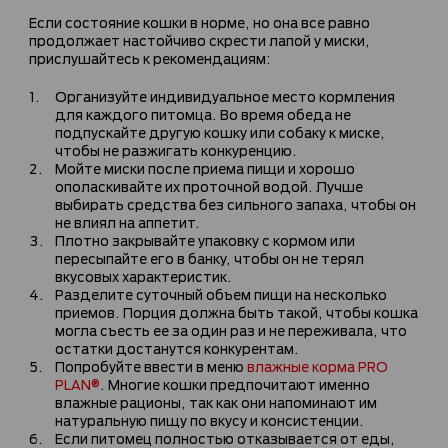
Если состояние кошки в норме, но она все равно
продолжает настойчиво скрести лапой у миски,
прислушайтесь к рекомендациям:
Организуйте индивидуальное место кормления
для каждого питомца. Во время обеда не
подпускайте другую кошку или собаку к миске,
чтобы не разжигать конкуренцию.
Мойте миски после приема пищи и хорошо
ополаскивайте их проточной водой. Лучше
выбирать средства без сильного запаха, чтобы он
не влиял на аппетит.
Плотно закрывайте упаковку с кормом или
пересыпайте его в банку, чтобы он не терял
вкусовых характеристик.
Разделите суточный объем пищи на несколько
приемов. Порция должна быть такой, чтобы кошка
могла съесть ее за один раз и не переживала, что
остатки достанутся конкурентам.
Попробуйте ввести в меню
влажные корма PRO
PLAN®
. Многие кошки предпочитают именно
влажные рационы, так как они напоминают им
натуральную пищу по вкусу и консистенции.
Если питомец полностью отказывается от еды,