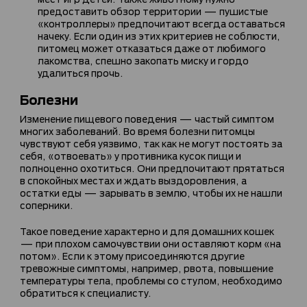
предоставить обзор территории — пушистые
«контроллеры» предпочитают всегда оставаться
начеку. Если один из этих критериев не соблюсти,
питомец может отказаться даже от любимого
лакомства, спешно закопать миску и гордо
удалиться прочь.
Болезни
Изменение пищевого поведения — частый симптом
многих заболеваний. Во время болезни питомцы
чувствуют себя уязвимо, так как не могут постоять за
себя, «отвоевать» у противника кусок пищи и
полноценно охотиться. Они предпочитают прятаться
в спокойных местах и ждать выздоровления, а
остатки еды — зарывать в землю, чтобы их не нашли
соперники.
Такое поведение характерно и для домашних кошек
— при плохом самочувствии они оставляют корм «на
потом». Если к этому присоединяются другие
тревожные симптомы, например, рвота, повышение
температуры тела, проблемы со стулом, необходимо
обратиться к специалисту.