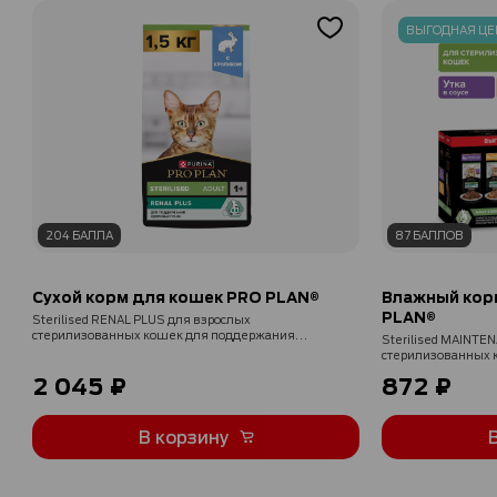
ВЫГОДНАЯ ЦЕ
204 БАЛЛА
87 БАЛЛОВ
Сухой корм для кошек PRO PLAN®
Влажный кор
PLAN®
Sterilised RENAL PLUS для взрослых
стерилизованных кошек для поддержания
Sterilised MAINTE
здоровья почек с кроликом, 1.5 кг
стерилизованных ко
в соусе 85 г х 10 шт
2 045 ₽
872 ₽
В корзину