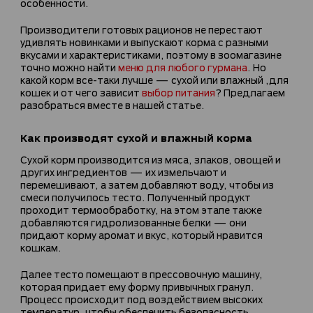
особенности.
Производители готовых рационов не перестают
удивлять новинками и выпускают корма с разными
вкусами и характеристиками, поэтому в зоомагазине
точно можно найти
меню для любого гурмана
. Но
какой корм все-таки лучше — сухой или влажный ,для
кошек и от чего зависит
выбор питания
? Предлагаем
разобраться вместе в нашей статье.
Как производят сухой и влажный корма
Сухой корм производится из мяса, злаков, овощей и
других ингредиентов — их измельчают и
перемешивают, а затем добавляют воду, чтобы из
смеси получилось тесто. Полученный продукт
проходит термообработку, на этом этапе также
добавляются гидролизованные белки — они
придают корму аромат и вкус, который нравится
кошкам.
Далее тесто помещают в прессовочную машину,
которая придает ему форму привычных гранул.
Процесс происходит под воздействием высоких
температур, чтобы обеспечить безопасность