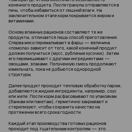
конечного продукта. После гранулы отправляются в
печь, чтобы избавиться от лишней влаги. На
заключительном этапе корм покрывается жиром и
витаминами.
Основу влажных рационов составляют те же
продукты, отличается лишь способ приготовления.
Сперва мясо перемалывают в фарш — величина
«помола» зависит от того, какой конечный продукт
должен получиться (мусс, рубленые кусочки). Затем
его перемешивают с другими ингредиентами —
овощами, злаками. Полученную смесь продолжают
измельчать, пока не добьются однородной
структуры.
Далее продукт проходит тепловую обработку паром,
добавляются жидкие ингредиенты, например, соус
или желе. После корм расфасовывают по упаковкам
(банкам или пакетам), герметично закрывают и
стерилизуют, чтобы сохранить качество на
протяжении всего срока годности.
Каждый этап производства готовых рационов
проходит под тщательным контролем — это