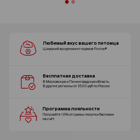
Любимый вкус
вашего питомца
Широкий ассортимент
кормов Purina®
Бесплатная
доставка
В Московскую и Ленинградскую область
В другие регионы от 3500 руб по России
Программа
лояльности
Получайте 10% от суммы покупки
баллами
на счёт