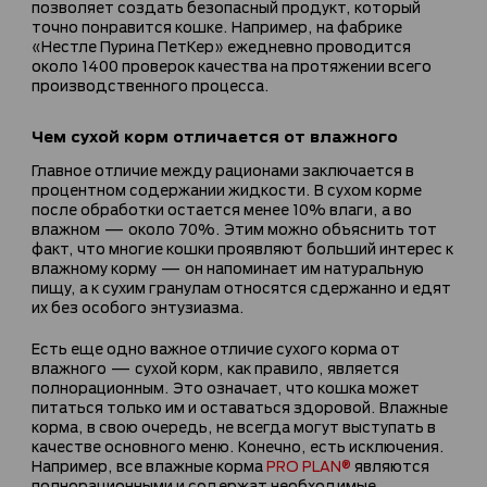
позволяет создать безопасный продукт, который
точно понравится кошке. Например, на фабрике
«Нестле Пурина ПетКер» ежедневно проводится
около 1400 проверок качества на протяжении всего
производственного процесса.
Чем сухой корм отличается от влажного
Главное отличие между рационами заключается в
процентном содержании жидкости. В сухом корме
после обработки остается менее 10% влаги, а во
влажном — около 70%. Этим можно объяснить тот
факт, что многие кошки проявляют больший интерес к
влажному корму — он напоминает им натуральную
пищу, а к сухим гранулам относятся сдержанно и едят
их без особого энтузиазма.
Есть еще одно важное отличие сухого корма от
влажного — сухой корм, как правило, является
полнорационным. Это означает, что кошка может
питаться только им и оставаться здоровой. Влажные
корма, в свою очередь, не всегда могут выступать в
качестве основного меню. Конечно, есть исключения.
Например, все влажные корма
PRO PLAN®
являются
полнорационными и содержат необходимые