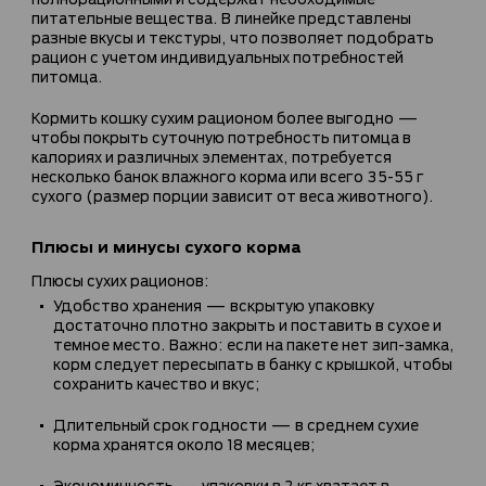
питательные вещества. В линейке представлены
разные вкусы и текстуры, что позволяет подобрать
рацион с учетом индивидуальных потребностей
питомца.
Кормить кошку сухим рационом более выгодно —
чтобы покрыть суточную потребность питомца в
калориях и различных элементах, потребуется
несколько банок влажного корма или всего 35-55 г
сухого (размер порции зависит от веса животного).
Плюсы и минусы сухого корма
Плюсы сухих рационов:
Удобство хранения — вскрытую упаковку
достаточно плотно закрыть и поставить в сухое и
темное место. Важно: если на пакете нет зип-замка,
корм следует пересыпать в банку с крышкой, чтобы
сохранить качество и вкус;
Длительный срок годности — в среднем сухие
корма хранятся около 18 месяцев;
Экономичность — упаковки в 2 кг хватает в