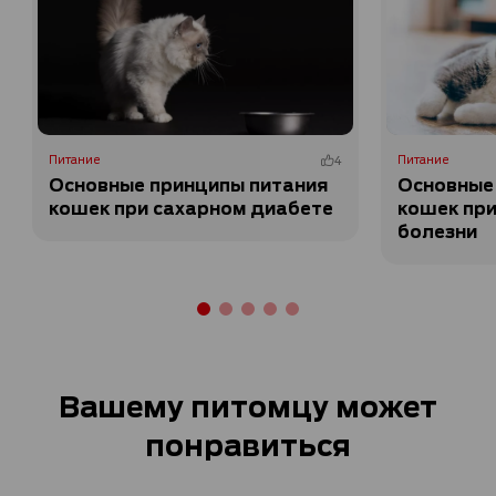
Питание
4
Питание
Основные принципы питания
Основные
кошек при сахарном диабете
кошек пр
болезни
Вашему питомцу может
понравиться