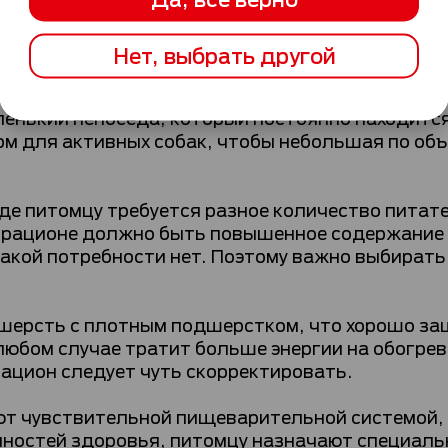
нский шпиц относится к группе маленьких пород
ля маленьких пород, гранулы которых адаптир
Нет, выбрать другой
расчетом объема порции — количество корма зав
нький непоседа, который постоянно находится
рм для активных собак, чтобы небольшая по об
де питомцу требуется разное количество питат
в рационе должно быть повышенное содержание 
такой потребности нет. Поэтому важно выбират
шерсть с плотным подшерстком, что хорошо защ
любом случае тратит больше энергии на обогрев,
рацион следует чуть скорректировать.
т чувствительной пищеварительной системой, с
нностей здоровья, питомцу назначают специаль