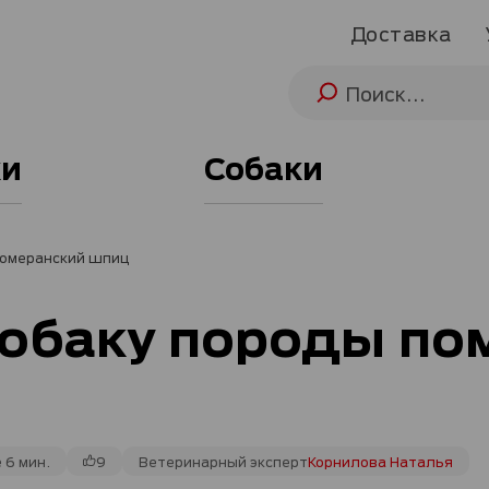
Доставка
и
Собаки
померанский шпиц
собаку породы по
 6 мин.
9
Ветеринарный эксперт
Корнилова Наталья