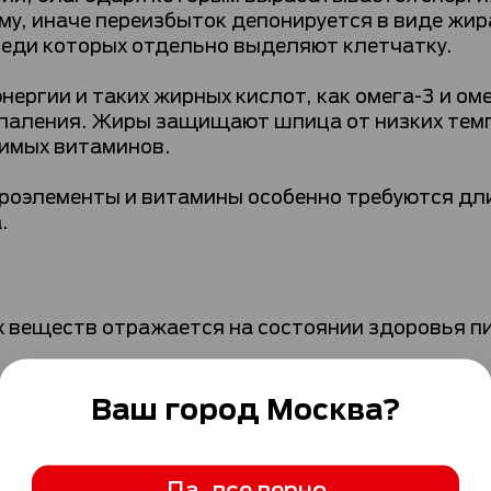
му, иначе переизбыток депонируется в виде жи
реди которых отдельно выделяют клетчатку.
ргии и таких жирных кислот, как омега-3 и оме
спаления. Жиры защищают шпица от низких темп
имых витаминов.
роэлементы и витамины особенно требуются дли
.
 веществ отражается на состоянии здоровья п
Ваш город
Москва
?
ациона
торов, на которых стоит остановиться подробн
Да, все верно