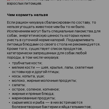
взрослых питомцев.
Чем кормить нельзя
Если рацион чихуахуа сбалансирован по составу, то
нельзя угощать животное чем бы то ни было.
Исключением могут быть специальные лакомства для
собак, энергетическую ценность которых нужно
учесть в суточной норме калорий. Подкармливать
питомца блюдами со своего стола не рекомендуется.
Кроме того, существует список продуктов,
категорически запрещенных для собак любой
породы, в том числе чихуахуа:
трубчатые кости;
мелкие кости — шея, крылья, лапы, скелетные
остовы кур и другой птицы;
носы, копыта, уши;
молоко, жирные молочные продукты;
салаты;
острое, соленое, копченое;
жирные и пряные блюда;
маринованные продукты;
сырые мясо и рыба — в них встречаются
болезнетворные бактерии и яйца гельминтов;