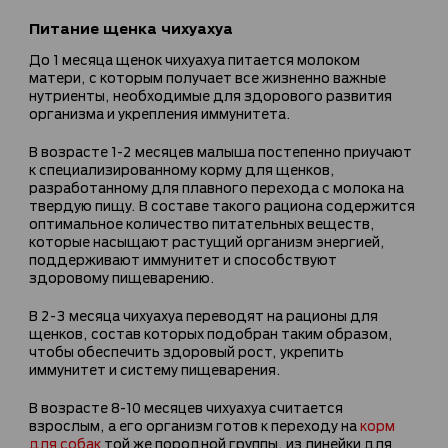
Питание щенка чихуахуа
До 1 месяца щенок чихуахуа питается молоком
матери, с которым получает все жизненно важные
нутриенты, необходимые для здорового развития
организма и укрепления иммунитета.
В возрасте 1-2 месяцев малыша постепенно приучают
к специализированному корму для щенков,
разработанному для плавного перехода с молока на
твердую пищу. В составе такого рациона содержится
оптимальное количество питательных веществ,
которые насыщают растущий организм энергией,
поддерживают иммунитет и способствуют
здоровому пищеварению.
В 2-3 месяца чихуахуа переводят на рационы для
щенков, состав которых подобран таким образом,
чтобы обеспечить здоровый рост, укрепить
иммунитет и систему пищеварения.
В возрасте 8-10 месяцев чихуахуа считается
взрослым, а его организм готов к переходу на
корм
для собак
той же породной группы, из линейки для