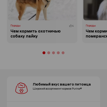
Породы
4
Породы
Чем кормить охотничью
Чем корм
собаку лайку
померанс
Любимый вкус
вашего питомца
Широкий ассортимент
кормов Purina®