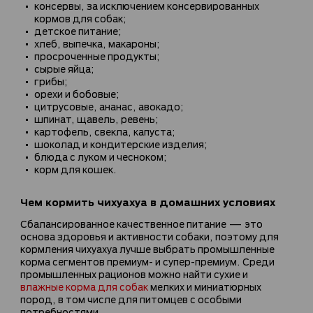
консервы, за исключением консервированных
кормов для собак;
детское питание;
хлеб, выпечка, макароны;
просроченные продукты;
сырые яйца;
грибы;
орехи и бобовые;
цитрусовые, ананас, авокадо;
шпинат, щавель, ревень;
картофель, свекла, капуста;
шоколад и кондитерские изделия;
блюда с луком и чесноком;
корм для кошек.
Чем кормить чихуахуа в домашних условиях
Сбалансированное качественное питание — это
основа здоровья и активности собаки, поэтому для
кормления чихуахуа лучше выбрать промышленные
корма сегментов премиум- и супер-премиум. Среди
промышленных рационов можно найти сухие и
влажные корма для собак
мелких и миниатюрных
пород, в том числе для питомцев с особыми
потребностями.