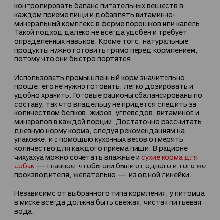
контролировать баланс питательных веществ в
каждом приеме пищи и добавлять витаминно-
минеральный комплекс в форме порошков или капель.
Такой подход далеко не всегда удобен и требует
определенных навыков. Кроме того, натуральные
продукты нужно готовить прямо перед кормлением,
потому что они быстро портятся.
Использовать промышленный корм значительно
проще: его не нужно готовить, легко дозировать и
удобно хранить. Готовые рационы сбалансированы по
составу, так что владельцу не придется следить за
количеством белков, жиров, углеводов, витаминов и
минералов в каждой порции. Достаточно рассчитать
дневную норму корма, следуя рекомендациям на
упаковке, и с помощью кухонных весов отмерять
количество для каждого приема пищи. В рационе
чихуахуа можно сочетать влажные и
сухие корма для
собак
— главное, чтобы они были от одного и того же
производителя, желательно — из одной линейки.
Независимо от выбранного типа кормления, у питомца
в миске всегда должна быть свежая, чистая питьевая
вода.