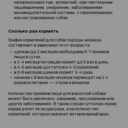
непереносимостью, аллергией, чувствительным
пищеварением, ожирением, заболеваниями
мочевыделительной системы, стерилизованных
или кастрированных собак.
Сколько раз кормить
График кормлений для собак породы чихуахуа
составляют в зависимости от возраста:
щенкам до 2 месяцев необходимы 6-7 приемов
пищи в сутки,
в 2-4 месяца питомцев кормят до 6 раз в день,
в 4-6 месяцев достаточно 4-5 кормлений,
в 6-8 месяцев щенков кормят 3-4 раза,
начиная с 8 месяцев чихуахуа переводят на 2-х
разовое питание — утром и вечером.
Количество приемов пищи для взрослой собаки
может быть увеличено, например, при ожирении или
других заболеваниях. В таком случае суточную норму
корма делят не на два раза, а на количество
кормлений, которое назначит ветеринарный врач.