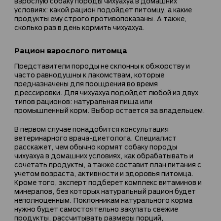
взрослую собаку породы чихуахуа в домашних
условиях: какой рацион подойдет питомцу, а какие
продукты ему строго противопоказаны. А также,
сколько раз в день кормить чихуахуа.
Рацион взрослого питомца
Представители породы не склонны к обжорству и
часто равнодушны к лакомствам, которые
предназначены для поощрения во время
дрессировки. Для чихуахуа подойдет любой из двух
типов рационов: натуральная пища или
промышленный корм. Выбор остается за владельцем.
В первом случае понадобится консультация
ветеринарного врача-диетолога. Специалист
расскажет, чем обычно кормят собаку породы
чихуахуа в домашних условиях, как обрабатывать и
сочетать продукты, а также составит план питания с
учетом возраста, активности и здоровья питомца.
Кроме того, эксперт подберет комплекс витаминов и
минералов, без которых натуральный рацион будет
неполноценным. Поклонникам натурального корма
нужно будет самостоятельно закупать свежие
продукты, рассчитывать размеры порций,