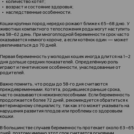
количество котят;
возраст и состояние здоровья;
наследственные особенности.
Кошки крупных пород нередко рожают ближе к 65–68 дню. У
животных компактного телосложения роды могут наступить
на 58–62 день. При многоплодной беременности срок часто
оказывается немного короче, а если котёнок один — может
увеличиваться до 70 дней.
Первая беременность у молодых кошек иногда длится на 1–2
дня дольше средних показателей. Определённую роль
играют и генетические особенности, унаследованные от
родителей.
Важно помнить, что роды до 58-го дня считаются
преждевременными. Котята, родившиеся раньше срока,
часто оказываются нежизнеспособными. Если беременность
продолжается более 72 дней, рекомендуется обратиться к
ветеринарному специалисту, так как это может указывать на
нарушения развития плодов или проблемы со здоровьем
кошки.
В большинстве случаев беременность протекает около 63–65
дней, поэтому именно этот срок считается основным