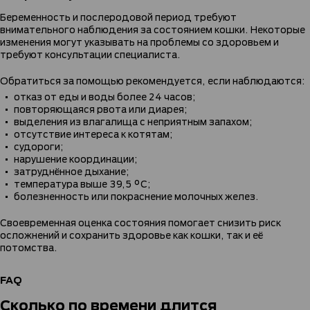
Беременность и послеродовой период требуют
внимательного наблюдения за состоянием кошки. Некоторые
изменения могут указывать на проблемы со здоровьем и
требуют консультации специалиста.
Обратиться за помощью рекомендуется, если наблюдаются:
отказ от еды и воды более 24 часов;
повторяющаяся рвота или диарея;
выделения из влагалища с неприятным запахом;
отсутствие интереса к котятам;
судороги;
нарушение координации;
затруднённое дыхание;
температура выше 39,5 °C;
болезненность или покраснение молочных желез.
Своевременная оценка состояния помогает снизить риск
осложнений и сохранить здоровье как кошки, так и её
потомства.
FAQ
Сколько по времени длится