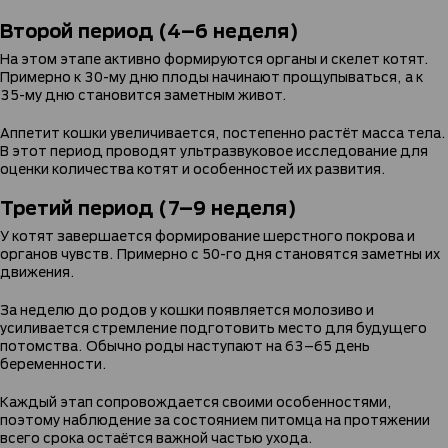
Второй период (4–6 неделя)
На этом этапе активно формируются органы и скелет котят.
Примерно к 30-му дню плоды начинают прощупываться, а к
35-му дню становится заметным живот.
Аппетит кошки увеличивается, постепенно растёт масса тела.
В этот период проводят ультразвуковое исследование для
оценки количества котят и особенностей их развития.
Третий период (7–9 неделя)
У котят завершается формирование шерстного покрова и
органов чувств. Примерно с 50-го дня становятся заметны их
движения.
За неделю до родов у кошки появляется молозиво и
усиливается стремление подготовить место для будущего
потомства. Обычно роды наступают на 63–65 день
беременности.
Каждый этап сопровождается своими особенностями,
поэтому наблюдение за состоянием питомца на протяжении
всего срока остаётся важной частью ухода.