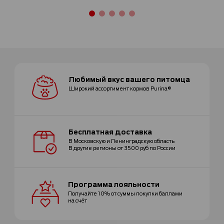
Любимый вкус
вашего питомца
Широкий ассортимент
кормов Purina®
Бесплатная
доставка
В Московскую и Ленинградскую область
В другие регионы от 3500 руб по России
Программа
лояльности
Получайте 10% от суммы покупки
баллами
на счёт