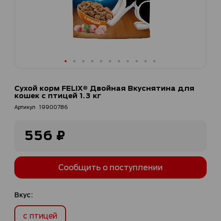
Перейти
к
Сухой корм FELIX® Двойная Вкуснятина для
началу
кошек с птицей 1.3 кг
галереи
Артикул
19900786
изображений
556 ₽
Сообщить о поступлении
Вкус:
с птицей