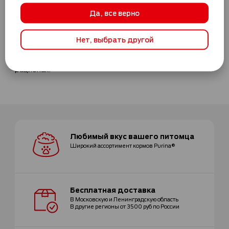
•Содержит незаменимые жирные кислоты, витамины
Да, все верно
Д, E, А и таурин
•Без добавления красителей.
Нет, выбрать другой
Совет от бренда FELIX®: Вы пробовали комбинировать
сухой и влажный корм в ежедневном рационе Вашего
кота? Попробуйте! Ведь корм FELIX® доступен в обоих
рационах.
Любимый вкус
вашего питомца
Широкий ассортимент
кормов Purina®
Бесплатная
доставка
В Московскую и Ленинградскую область
В другие регионы от 3500 руб по России