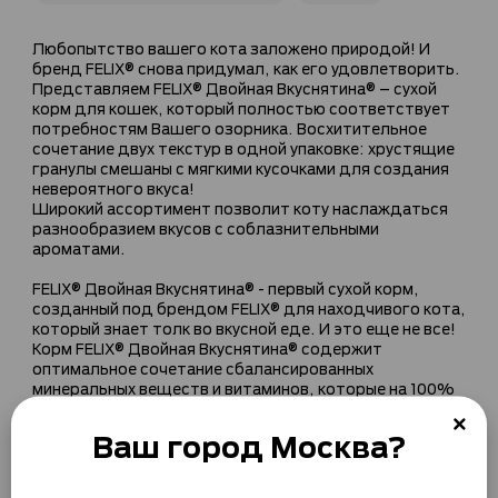
Любопытство вашего кота заложено природой! И
бренд FELIX® снова придумал, как его удовлетворить.
Представляем FELIX® Двойная Вкуснятина® – сухой
корм для кошек, который полностью соответствует
потребностям Вашего озорника. Восхитительное
сочетание двух текстур в одной упаковке: хрустящие
гранулы смешаны с мягкими кусочками для создания
невероятного вкуса!
Широкий ассортимент позволит коту наслаждаться
разнообразием вкусов с соблазнительными
ароматами.
FELIX® Двойная Вкуснятина® - первый сухой корм,
созданный под брендом FELIX® для находчивого кота,
который знает толк во вкусной еде. И это еще не все!
Корм FELIX® Двойная Вкуснятина® содержит
оптимальное сочетание сбалансированных
минеральных веществ и витаминов, которые на 100%
удовлетворят ежедневные потребности Вашего
питомца в правильном питании.
Ваш город
Москва
?
•Сочетание хрустящих гранул и мягких кусочков
•100% полнорационный и сбалансированный состав