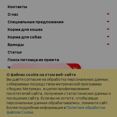
Контакты
О нас
Специальные предложения
Корма для кошек
Корма для собак
Бренды
Статьи
Поиск питомца из приюта
Часто задаваемые вопросы
Узнайте, какой рацион
О файлах cookie на этом веб-сайте
Доставка
подходит вашему
Вы даёте согласие на обработку персональных данных,
Условия возврата товара
питомцу
собираемых посредством метрической программы
«Яндекс Метрика», в целях профилирования
посетителей сайта, получения статистических данных о
Подобрать корм
посещении сайта. Если вы не хотите, чтобы ваши
© 2026 Официальный интернет-магазин Purina®
персональные данные обрабатывались, покиньте сайт.
Более подробная информация в
Политике обработки
Официальный сайт Purina®
файлов Cookie.