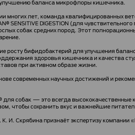
т улучшению баланса микрофлоры кишечника.
нии многих лет, команда квалифицированных ве
LAN® SENSITIVE DIGESTION (для чувствительног
слых собак средних пород. Этот полнорационны
арение.
ие росту бифидобактерий для улучшения балан
ддержания здоровья кишечника и качества сту
тавов при активном образе жизни.
нове современных научных достижений и реком
 для собак — это всегда высококачественные ку
зом, чтобы сохранить вкус и важнейшие питате
 К. И. Скрябина признаёт экспертизу компании 