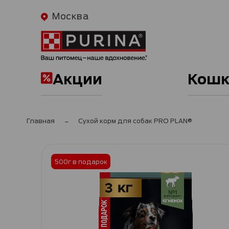
Москва
Акции
Кошк
Главная
Сухой корм для собак PRO PLAN®
Пропустить
и
500г в подарок
перейти
к
галереям
изображений