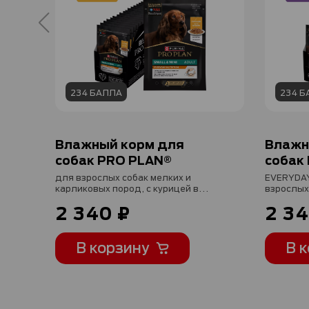
234 БАЛЛА
234 Б
Влажный корм для
Влажн
собак PRO PLAN®
собак
для взрослых собак мелких и
EVERYDAY
карликовых пород, с курицей в
взрослых
соусе, 85 г
карликовы
2 340 ₽
2 34
соусе, 85
В корзину
В 