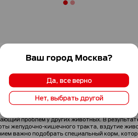
Ваш город
Москва
?
Да, все верно
теристики
Рекомендации по кормлени
Нет, выбрать другой
 самых часто встречающихся особенностей орга
ающий проблем у других животных. В результат
оты желудочно-кишечного тракта, вздутие живо
ием важно подобрать специальный корм, которы