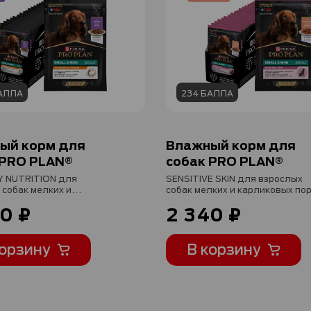
АЛЛА
234 БАЛЛА
ый корм для
Влажный корм для
 PRO PLAN®
собак PRO PLAN®
 NUTRITION для
SENSITIVE SKIN для взрослых
 собак мелких и
собак мелких и карликовых по
х пород, с уткой в
с чувствительной кожей с
0 ₽
2 340 ₽
 г х 26 шт
лососем, 85 г х 26 шт
корзину
В корзину