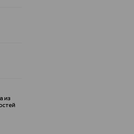
а из
остей