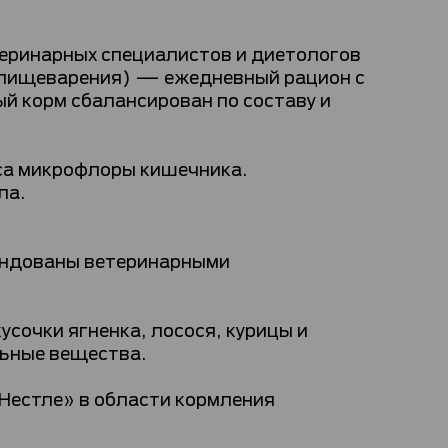
теринарных специалистов и диетологов
о пищеварения) — ежедневный рацион с
й корм сбалансирован по составу и
са микрофлоры кишечника.
ла.
ендованы ветеринарными
сочки ягненка, лосося, курицы и
льные вещества.
«Нестле» в области кормления