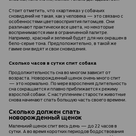
Стоит отметить, что «картинка» у собачьих
сновидений не такая, как у человека — это связано с
особенностями цветовосприятия питомцев. Они
различают практически все цвета, но некоторые
воспринимаются ими в ограниченной палитре.
Например, красный и зеленый будет для них окрашен в
бело-серые тона. Предположительно, в такой же
гамме они видят и свои сновидения.
Сколько часов в сутки спит собака
Продолжительность сна во многом зависит от
возраста. Новорожденный щенок очень много спит
— это нормально. По мере взросления длительность
сна сокращается и плавно приближается к режиму
взрослой собаки. С наступлением старости животные
снова начинают спать большую часть своего времени.
Сколько должен спать
новорожденный щенок
Маленький щенок спит весь день — до 22 часов в
сутки. А во время коротких периодов бодрствования