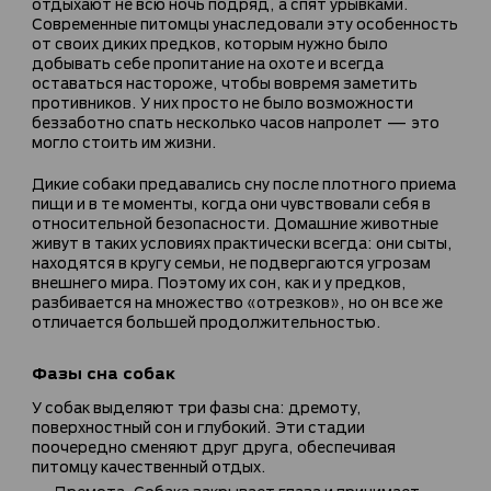
отдыхают не всю ночь подряд, а спят урывками.
Современные питомцы унаследовали эту особенность
от своих диких предков, которым нужно было
добывать себе пропитание на охоте и всегда
оставаться настороже, чтобы вовремя заметить
противников. У них просто не было возможности
беззаботно спать несколько часов напролет — это
могло стоить им жизни.
Дикие собаки предавались сну после плотного приема
пищи и в те моменты, когда они чувствовали себя в
относительной безопасности. Домашние животные
живут в таких условиях практически всегда: они сыты,
находятся в кругу семьи, не подвергаются угрозам
внешнего мира. Поэтому их сон, как и у предков,
разбивается на множество «отрезков», но он все же
отличается большей продолжительностью.
Фазы сна собак
У собак выделяют три фазы сна: дремоту,
поверхностный сон и глубокий. Эти стадии
поочередно сменяют друг друга, обеспечивая
питомцу качественный отдых.
Дремота. Собака закрывает глаза и принимает