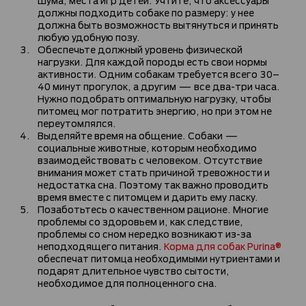
должны подходить собаке по размеру: у нее
должна быть возможность вытянуться и принять
любую удобную позу.
Обеспечьте должный уровень физической
нагрузки. Для каждой породы есть свои нормы
активности. Одним собакам требуется всего 30–
40 минут прогулок, а другим — все два-три часа.
Нужно подобрать оптимальную нагрузку, чтобы
питомец мог потратить энергию, но при этом не
переутомлялся.
Выделяйте время на общение. Собаки —
социальные животные, которым необходимо
взаимодействовать с человеком. Отсутствие
внимания может стать причиной тревожности и
недостатка сна. Поэтому так важно проводить
время вместе с питомцем и дарить ему ласку.
Позаботьтесь о качественном рационе. Многие
проблемы со здоровьем и, как следствие,
проблемы со сном нередко возникают из-за
неподходящего питания.
Корма для собак Purina®
обеспечат питомца необходимыми нутриентами и
подарят длительное чувство сытости,
необходимое для полноценного сна.