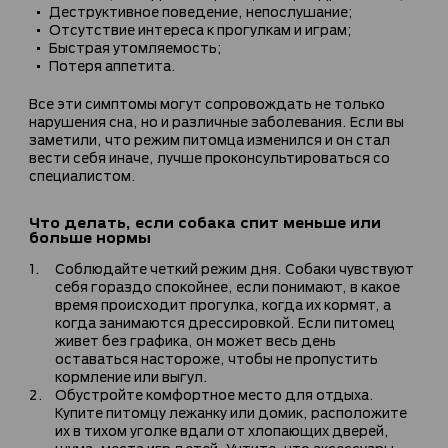
Деструктивное поведение, непослушание;
Отсутствие интереса к прогулкам и играм;
Быстрая утомляемость;
Потеря аппетита.
Все эти симптомы могут сопровождать не только
нарушения сна, но и различные заболевания. Если вы
заметили, что режим питомца изменился и он стал
вести себя иначе, лучше проконсультироваться со
специалистом.
Что делать, если собака спит меньше или
больше нормы
Соблюдайте четкий режим дня. Собаки чувствуют
себя гораздо спокойнее, если понимают, в какое
время происходит прогулка, когда их кормят, а
когда занимаются дрессировкой. Если питомец
живет без графика, он может весь день
оставаться настороже, чтобы не пропустить
кормление или выгул.
Обустройте комфортное место для отдыха.
Купите питомцу лежанку или домик, расположите
их в тихом уголке вдали от хлопающих дверей,
шума, места игр детей. Учтите, что аксессуары