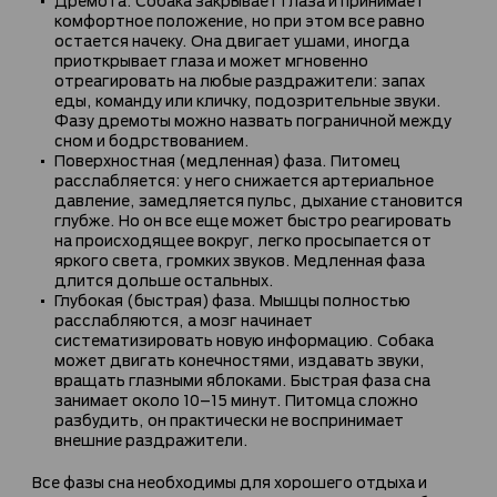
комфортное положение, но при этом все равно
остается начеку. Она двигает ушами, иногда
приоткрывает глаза и может мгновенно
отреагировать на любые раздражители: запах
еды, команду или кличку, подозрительные звуки.
Фазу дремоты можно назвать пограничной между
сном и бодрствованием.
Поверхностная (медленная) фаза. Питомец
расслабляется: у него снижается артериальное
давление, замедляется пульс, дыхание становится
глубже. Но он все еще может быстро реагировать
на происходящее вокруг, легко просыпается от
яркого света, громких звуков. Медленная фаза
длится дольше остальных.
Глубокая (быстрая) фаза. Мышцы полностью
расслабляются, а мозг начинает
систематизировать новую информацию. Собака
может двигать конечностями, издавать звуки,
вращать глазными яблоками. Быстрая фаза сна
занимает около 10–15 минут. Питомца сложно
разбудить, он практически не воспринимает
внешние раздражители.
Все фазы сна необходимы для хорошего отдыха и