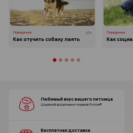
Поведение
4
Поведение
Как отучить собаку лаять
Как социа
Любимый вкус
вашего питомца
Широкий ассортимент
кормов Purina®
Бесплатная
доставка