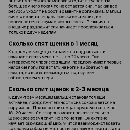
он пьет материнское молоко и ходит в туалет. На
большее у него пока что не остается сил, так как все
ресурсы уходят на рост и развитие организма. Малыш
ничего не видит и практически не слышит, не
просыпается от шума и яркого света. Реакция на
внешние раздражители начинает прослеживаться
только к двум неделям.
Сколько спят щенки в 1 месяц
К одному месяцу щенки заметно подрастают и
начинают спать меньше — по 20 часов. Они
интересуются происходящим, предпринимают первые
неловкие попытки встать на ноги и выбраться из
гнезда, но все еще находятся под чутким
наблюдением матери.
Сколько спит щенок в 2-3 месяца
К двум-трем месяцам малыши становятся еще
активнее, продолжительность сна сокращается на
пару часов. Для юного питомца нормально спать по
18–20 часов. Со стороны может показаться, что
щенок все время спит, но это не так. Он активно
изучает окружающий мир, учится взаимодействовать
со своими собратьями, постигает азы «этикета», а во