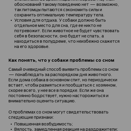
обоснований такому поведению нет — возможно,
так питомцы пытаются сэкономить силы и
сохранить оптимальную температуру тела.
Условия для отдыха. У собаки должно быть
отдельное место для сна, где ее никто не
потревожит. Если животное не будет чувствовать
себя в безопасности, оно будет не спать, а
находиться в полудреме, что неизбежно скажется
на его здоровье.
Как понять, что у собаки проблемы со сном
Самый очевидный способ выявить проблемы со сном
— понаблюдать за распорядком дня животного.
Если дома собака в основном спит, но периодически
встает, чтобы размяться и пообщаться с хозяином,
скорее всего, у нее все в порядке. Если же она
постоянно бодрствует, нужно насторожиться и
внимательно оценить ситуацию.
О проблемах со сном могут свидетельствовать
следующие признаки:
Повышенная возбудимость;
Вялость, замедленная реакция на раздражители;