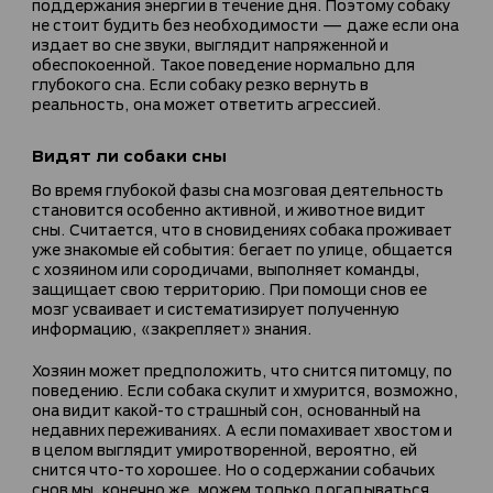
поддержания энергии в течение дня. Поэтому собаку
не стоит будить без необходимости — даже если она
издает во сне звуки, выглядит напряженной и
обеспокоенной. Такое поведение нормально для
глубокого сна. Если собаку резко вернуть в
реальность, она может ответить агрессией.
Видят ли собаки сны
Во время глубокой фазы сна мозговая деятельность
становится особенно активной, и животное видит
сны. Считается, что в сновидениях собака проживает
уже знакомые ей события: бегает по улице, общается
с хозяином или сородичами, выполняет команды,
защищает свою территорию. При помощи снов ее
мозг усваивает и систематизирует полученную
информацию, «закрепляет» знания.
Хозяин может предположить, что снится питомцу, по
поведению. Если собака скулит и хмурится, возможно,
она видит какой-то страшный сон, основанный на
недавних переживаниях. А если помахивает хвостом и
в целом выглядит умиротворенной, вероятно, ей
снится что-то хорошее. Но о содержании собачьих
снов мы, конечно же, можем только догадываться.