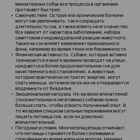
миниатюрных собак все процессы в организме
протекают быстрее.
Самочувствие. Острые или хронические болезни
могут как увеличивать, так и сокращать
длительность сна, а также влиять на его качество.
Все зависит от характера заболевания, набора
симптомов и индивидуальной реакции животного.
Также на сон влияет изменение гормонального
фона, например во время течки или беременности.
Физическая активность. Собаки, которые активно
тренируются и много времени проводят на улице,
нуждаются в более продолжительном сне для
качественного восстановления. А животные,
которые практически не тратят энергию, могут
спать меньше, хотя многие из них не отказываются
вздремнуть от безделья.
Эмоциональная нагрузка. Из-за ярких впечатлений
(положительных и негативных) собакам нужно
больше спать, чтобы усвоить полученный опыт. В
то же время слишком сильные переживания могут
лишить питомца сна, если он довольно
впечатлительный.
Погодные условия. Многие владельцы отмечают,
что питомцы становятся более сонливыми и
спокойными во время жары или мороза. Научных